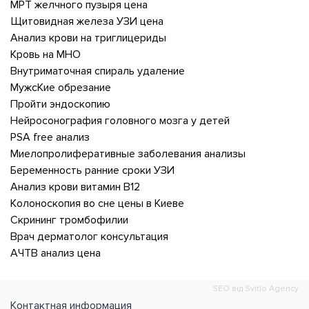
МРТ желчного пузыря цена
Щитовидная железа УЗИ цена
Анализ крови на триглицериды
Кровь на МНО
Внутриматочная спираль удаление
МужсКие обрезание
Пройти эндоскопию
Нейросонография головного мозга у детей
PSA free анализ
Миелопролиферативные заболевания анализы
Беременность ранние сроки УЗИ
Анализ крови витамин В12
Колоноскопия во сне цены в Киеве
Скрининг тромбофилии
Врач дерматолог консультация
АЧТВ анализ цена
SEO від Svitlo Agency
Контактная информация