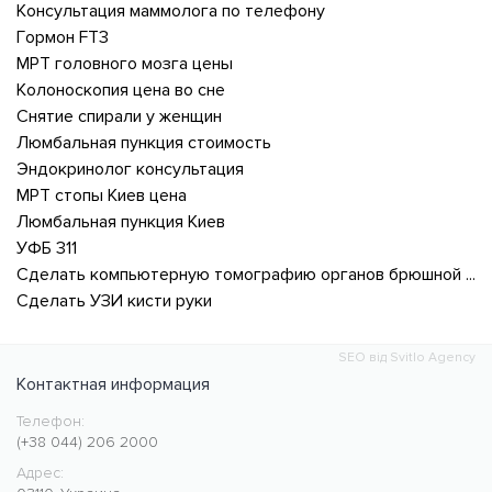
Консультация маммолога по телефону
Гормон FT3
МРТ головного мозга цены
Колоноскопия цена во сне
Снятие спирали у женщин
Люмбальная пункция стоимость
Эндокринолог консультация
МРТ стопы Киев цена
Люмбальная пункция Киев
УФБ 311
Сделать компьютерную томографию органов брюшной полости
Сделать УЗИ кисти руки
SEO від Svitlo Agency
Контактная информация
Телефон:
Медицинский центр CMC MED
https://cmcmed.clinic
(+38 044) 206 2000
Адрес: