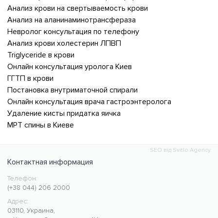
Анализ крови на свертываемость крови
Анализ на аланинаминотрансфераза
Невролог консультация по телефону
Анализ крови холестерин ЛПВП
Triglyceride в крови
Онлайн консультация уролога Киев
ГГТП в крови
Постановка внутриматочной спирали
Онлайн консультация врача гастроэнтеролога
Удаление кисты придатка яичка
МРТ спины в Киеве
SEO від Svitlo Agency
Контактная информация
Телефон:
Медицинский центр CMC MED
https://cmcmed.clinic
(+38 044) 206 2000
Адрес:
03110
,
Украина
,