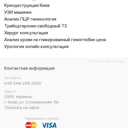
Криодеструкция Киев
УЗИ машинки
Анализ ПЦР гинекология
Трийодтиронин свободный Т3
Хирург консультация
Анализ крови на гликированный гемоглобин цена
Урология онлайн консультация
SEO від Svitlo Agency
Контактная информация
Телефон:
Медицинский центр CMC MED
https://cmcmed.clinic
(+38 044) 206 2000
Адрес:
03110
,
Украина
,
г. Киев
,
ул. Соломенская, 11А
Показать на карте
50.427400
30.476634
Принимаем к оплате