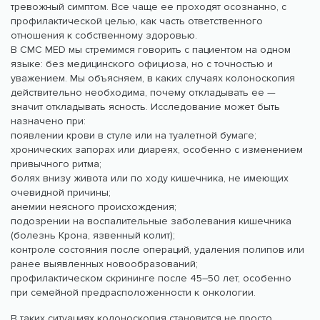
тревожный симптом. Все чаще ее проходят осознанно, с
профилактической целью, как часть ответственного
отношения к собственному здоровью.
В CMC MED мы стремимся говорить с пациентом на одном
языке: без медицинского официоза, но с точностью и
уважением. Мы объясняем, в каких случаях колоноскопия
действительно необходима, почему откладывать ее —
значит откладывать ясность. Исследование может быть
назначено при:
появлении крови в стуле или на туалетной бумаге;
хронических запорах или диареях, особенно с изменением
привычного ритма;
болях внизу живота или по ходу кишечника, не имеющих
очевидной причины;
анемии неясного происхождения;
подозрении на воспалительные заболевания кишечника
(болезнь Крона, язвенный колит);
контроле состояния после операций, удаления полипов или
ранее выявленных новообразований;
профилактическом скрининге после 45–50 лет, особенно
при семейной предрасположенности к онкологии.
В таких ситуациях колоноскопия становится не просто