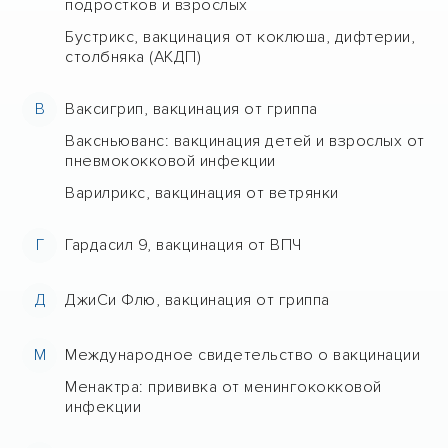
подростков и взрослых
Бустрикс, вакцинация от коклюша, дифтерии,
столбняка (АКДП)
В
Ваксигрип, вакцинация от гриппа
Ваксньюванс: вакцинация детей и взрослых от
пневмококковой инфекции
Варилрикс, вакцинация от ветрянки
Г
Гардасил 9, вакцинация от ВПЧ
Д
ДжиСи Флю, вакцинация от гриппа
М
Международное свидетельство о вакцинации
Менактра: прививка от менингококковой
инфекции