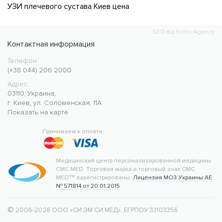
УЗИ плечевого сустава Киев цена
SEO від Svitlo Agency
Контактная информация
Телефон:
Медицинский центр CMC MED
https://cmcmed.clinic
(+38 044) 206 2000
Адрес:
03110
,
Украина
,
г. Киев
,
ул. Соломенская, 11А
Показать на карте
50.427400
30.476634
Принимаем к оплате
Медицинский центр персонализированной медицины
CMC MED.
Торговая марка и торговый знак CMC
MED™ зарегистрированы.
Лицензия МОЗ Украины АЕ
№ 571814 от 20.01.2015
©
 2006-2026 ООО «СИ ЭМ СИ МЕД»
, ЕГРПОУ 33103356