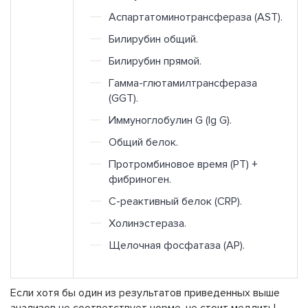
Аспартатоминотрансфераза (AST).
Билирубин общий.
Билирубин прямой.
Гамма-глютамилтрансфераза
(GGT).
Иммуноглобулин G (Ig G).
Общий белок.
Протромбиновое время (PT) +
фибриноген.
С-реактивный белок (CRP).
Холинэстераза.
Щелочная фосфатаза (АР).
Если хотя бы один из результатов приведенных выше
анализов не соответствует норме, не стоит медлить!