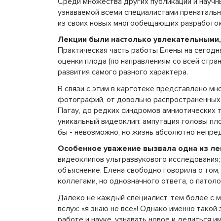
Среди множества других публикаций и научны
узнаваемой всеми специалистами пренатальн
из своих новых многообещающих разработок,
Лекции были настолько увлекательными
Практическая часть работы Елены на сегодн
оценки плода (по направлениям со всей стра
развития самого разного характера.
В связи с этим в картотеке представлено м
фотографий, от довольно распространенных,
Патау, до редких синдромов амниотических 
уникальный видеоклип: ампутация головы пл
бы - невозможно, но жизнь абсолютно непред
Особенное уважение вызвала одна из ле
видеоклипов ультразвукового исследования; 
объяснение. Елена свободно говорила о том,
коллегами, но однозначного ответа, о патоло
Далеко не каждый специалист, тем более с 
вслух: «я знаю не все»! Однако именно тако
работе и науке, узнавать новое и делиться 