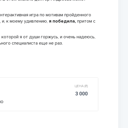
интерактивная игра по мотивам пройденного
, и, к моему удивлению,
я победила,
притом с
,
которой я от души горжусь, и очень надеюсь,
ного специалиста еще не раз.
ЦЕНА (₴)
3 000
но