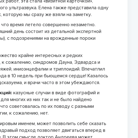
х работ, эта стала «визитной карточкой»,
ого ультразвука. Елена также представила одну
 которую мы сразу же взяли на заметку.
,
что время летело совершенно незаметно.
яшний день состоит из детальной экспертной
ны), с подозрениями на врожденные пороки
ножество крайне интересных и редких
 к сожалению, синдромов Дауна, Эдвардса и
тяжей, иниоэнцефалии и триплоидий. Впечатлил
ода в 10 недель при бьющемся сердце! Казалось
сказуема, и врачи часто в этом убеждаются.
кций:
казусные случаи в виде фотографий и
для многих из них так и не было найдено
 что советовалась по их поводу с разными
гии, к сожалению, нет.
мировым именем, может позволить себе сказать
й здравый подход позволяет двигаться вперед в
им. В этом смысле доктор Андреева может