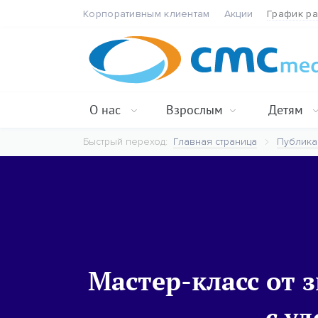
Корпоративным клиентам
Акции
График р
О нас
Взрослым
Детям
Быстрый переход:
Главная страница
Публика
Мастер-класс от 
с у