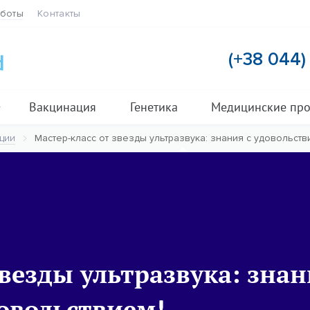
аботы
Контакты
(+38 044
Вакцинация
Генетика
Медицинские пр
ции
Мастер-класс от звезды ультразвука: знания с удовольств
звезды ультразвука: зна
довольствием!