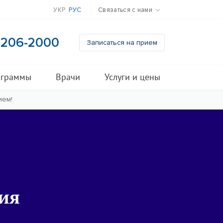
УКР
РУС
Связаться с нами
) 206-2000
Записаться на прием
ограммы
Врачи
Услуги и цены
ием!
ния