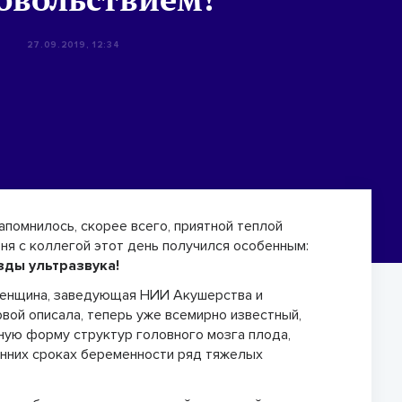
27.09.2019, 12:34
апомнилось, скорее всего, приятной теплой
ня с коллегой этот день получился особенным:
зды ультразвука!
женщина, заведующая НИИ Акушерства и
рвой описала, теперь уже всемирно известный,
енную форму структур головного мозга плода,
анних сроках беременности ряд тяжелых