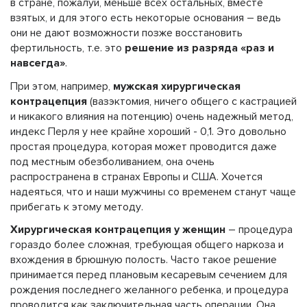
в стране, пожалуй, меньше всех остальных, вместе
взятых, и для этого есть некоторые основания – ведь
они не дают возможности позже восстановить
фертильность, т.е. это
решение из разряда «раз и
навсегда»
.
При этом, например,
мужская хирургическая
контрацепция
(вазэктомия, ничего общего с кастрацией
и никакого влияния на потенцию) очень надежный метод,
индекс Перля у нее крайне хороший - 0,1. Это довольно
простая процедура, которая может проводится даже
под местным обезболиванием, она очень
распространена в странах Европы и США. Хочется
надеяться, что и наши мужчины со временем станут чаще
прибегать к этому методу.
Хирургическая контрацепция у женщин
– процедура
гораздо более сложная, требующая общего наркоза и
вхождения в брюшную полость. Часто такое решение
принимается перед плановым кесаревым сечением для
рождения последнего желанного ребенка, и процедура
проводится как заключительная часть операции. Она