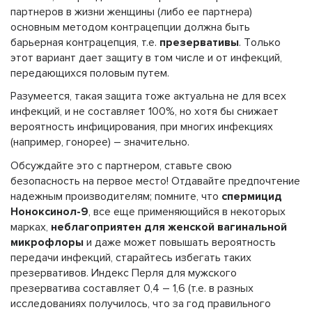
партнеров в жизни женщины (либо ее партнера)
основным методом контрацепции должна быть
барьерная контрацепция, т.е.
презервативы
. Только
этот вариант дает защиту в том числе и от инфекций,
передающихся половым путем.
Разумеется, такая защита тоже актуальна не для всех
инфекций, и не составляет 100%, но хотя бы снижает
вероятность инфицирования, при многих инфекциях
(например, гонорее) – значительно.
Обсуждайте это с партнером, ставьте свою
безопасность на первое место! Отдавайте предпочтение
надежным производителям; помните, что
спермицид
Ноноксинол-9
, все еще применяющийся в некоторых
марках,
неблагоприятен для женской вагинальной
микрофлоры
и даже может повышать вероятность
передачи инфекций, старайтесь избегать таких
презервативов. Индекс Перля для мужского
презерватива составляет 0,4 – 1,6 (т.е. в разных
исследованиях получилось, что за год правильного