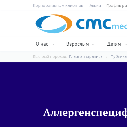
Корпоративным клиентам
Акции
График р
О нас
Взрослым
Детям
Быстрый переход:
Главная страница
Публика
Аллергенспеци