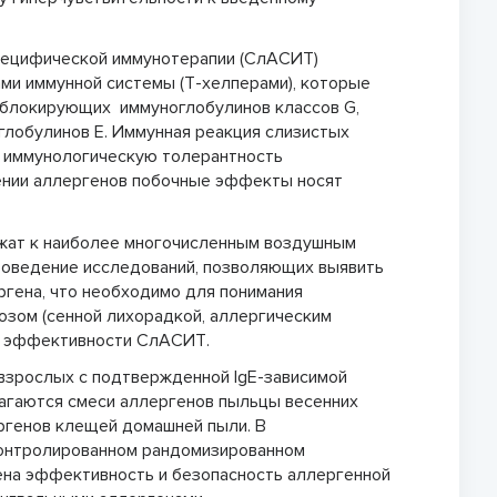
пецифической иммунотерапии (СлАСИТ)
ми иммунной системы (Т-хелперами), которые
 блокирующих иммуноглобулинов классов G,
глобулинов Е. Иммунная реакция слизистых
я иммунологическую толерантность
дении аллергенов побочные эффекты носят
жат к наиболее многочисленным воздушным
роведение исследований, позволяющих выявить
гена, что необходимо для понимания
озом (сенной лихорадкой, аллергическим
за эффективности СлАСИТ.
 взрослых с подтвержденной IgE-зависимой
лагаются смеси аллергенов пыльцы весенних
ергенов клещей домашней пыли. В
контролированном рандомизированном
на эффективность и безопасность аллергенной