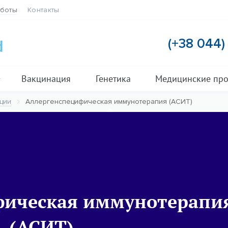
аботы
Контакты
(+38 044
Вакцинация
Генетика
Медицинские пр
ции
Аллергенспецифическая иммунотерапия (АСИТ)
фическая иммунотерапи
(АСИТ)