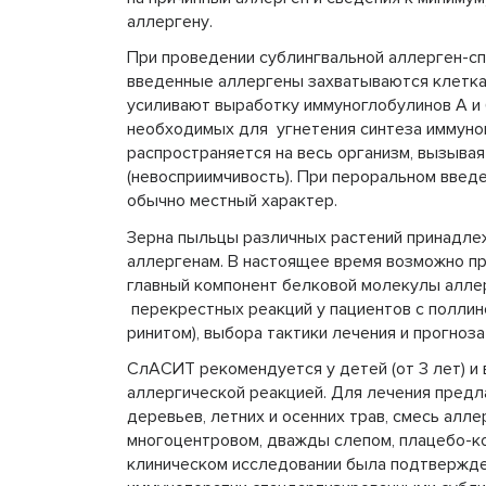
аллергену.
При проведении сублингвальной аллерген-с
введенные аллергены захватываются клетка
усиливают выработку иммуноглобулинов A и
необходимых для угнетения синтеза иммуно
распространяется на весь организм, вызыва
(невосприимчивость). При пероральном вве
обычно местный характер.
Зерна пыльцы различных растений принадле
аллергенам. В настоящее время возможно п
главный компонент белковой молекулы аллер
перекрестных реакций у пациентов с поллин
ринитом), выбора тактики лечения и прогно
СлАСИТ рекомендуется у детей (от 3 лет) и
аллергической реакцией. Для лечения пред
деревьев, летних и осенних трав, смесь алл
многоцентровом, дважды слепом, плацебо-
клиническом исследовании была подтвержде