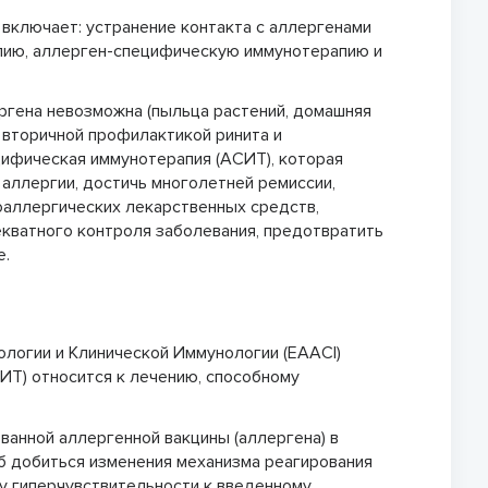
включает: устранение контакта с аллергенами
апию, аллерген-специфическую иммунотерапию и
ергена невозможна (пыльца растений, домашняя
и вторичной профилактикой ринита и
цифическая иммунотерапия (АСИТ), которая
аллергии, достичь многолетней ремиссии,
оаллергических лекарственных средств,
кватного контроля заболевания, предотвратить
е.
логии и Клинической Иммунологии (EAACI)
ИТ) относится к лечению, способному
анной аллергенной вакцины (аллергена) в
б добиться изменения механизма реагирования
му гиперчувствительности к введенному