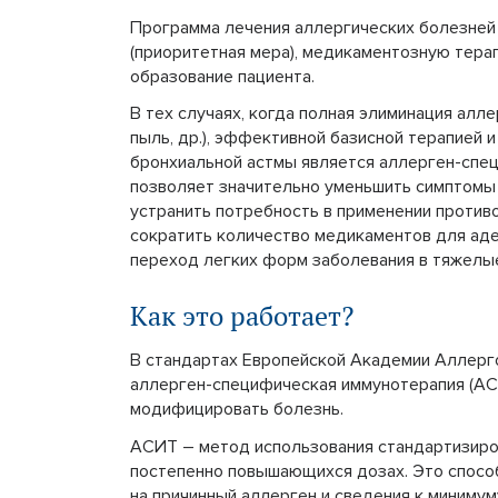
Программа лечения аллергических болезней 
(приоритетная мера), медикаментозную тер
образование пациента.
В тех случаях, когда полная элиминация алл
пыль, др.), эффективной базисной терапией 
бронхиальной астмы является аллерген-спе
позволяет значительно уменьшить симптомы 
устранить потребность в применении против
сократить количество медикаментов для аде
переход легких форм заболевания в тяжелы
Как это работает?
В стандартах Европейской Академии Аллерго
аллерген-специфическая иммунотерапия (АС
модифицировать болезнь.
АСИТ – метод использования стандартизиров
постепенно повышающихся дозах. Это спосо
на причинный аллерген и сведения к миниму