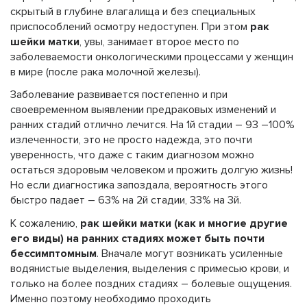
скрытый в глубине влагалища и без специальных
приспособлений осмотру недоступен. При этом
рак
шейки матки
, увы, занимает второе место по
заболеваемости онкологическими процессами у женщин
в мире (после рака молочной железы).
Заболевание развивается постепенно и при
своевременном выявлении предраковых изменений и
ранних стадий отлично лечится. На 1й стадии – 93 –100%
излеченности, это не просто надежда, это почти
уверенность, что даже с таким диагнозом можно
остаться здоровым человеком и прожить долгую жизнь!
Но если диагностика запоздала, вероятность этого
быстро падает – 63% на 2й стадии, 33% на 3й.
К сожалению,
рак шейки матки (как и многие другие
его виды) на ранних стадиях может быть почти
бессимптомным
. Вначале могут возникать усиленные
водянистые выделения, выделения с примесью крови, и
только на более поздних стадиях – болевые ощущения.
Именно поэтому необходимо проходить