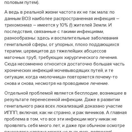
половым путем).
А ведь в реальной жизни частота их не так мала: по
данным ВОЗ наиболее распространенная инфекция –
трихомониаз – имеется у 10% (!) жителей Земли. И
последствия, связанные с такими инфекциями,
разнообразны: здесь и воспалительные заболевания
генитальной сферы, от упорных, плохо поддающихся
терапии, цервицитов до тяжелейших абсцессов
маточных труб, требующих хирургического лечения.
Сюда несомненно относится достаточно большая часть
хронических инфекций мочевыводящих путей, и те
ситуации, когда «молочница» повторяется почему-то
снова и снова, несмотря на проводимое лечение.
Отдельной проблемой является бесплодие, возникшее в
результате перенесенной инфекции. Даже в развитии
генитального рака всех локализаций доказано участие
ИППП, включая, как ни странно, и рак яичников. А главная
проблема в том, что все эти инфекции могу никак не
проявлять себя много лет, и даже при обычном осмотре
гинеколога картина может не вызывать вопросов!