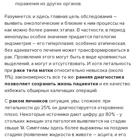
поражения из других органов.
Разумеется, и здесь главная цель обследования –
выявить онкологические и близкие к ним процессы на
как можно более ранних этапах. В частности, в период
менопаузы особое значение придается патологии
эндометрия – его гиперплазия, особенно атипическая,
без адекватного лечения может трансформироваться в
рак. Проявления этого могут быть в виде кровянистых
выделений, а могут и отсутствовать. И хотя летальность
при
раке тела матки
относительно невысока (около
11%), закономерность все та же:
ранняя диагностика
позволяет сохранить жизнь пациентки
и ее качество,
избежать обширных калечащих операций.
С
раком яичников
ситуация, увы, сложнее: при
летальности до 25% он диагностируется откровенно
плохо. Некоторые источники дают цифру до 80% - у
стольких женщин эта патология выявляется на стадии
свыше 1й. Симптомы здесь более выражены на поздних
стадиях (появление жидкости в животе – асцита, и его