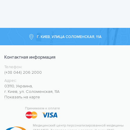
Г. КИЕВ, УЛИЦА СОЛОМЕНСКАЯ, 11А
Контактная информация
Телефон:
Медицинский центр CMC MED
https://cmcmed.clinic
(+38 044) 206 2000
Адрес:
03110
,
Украина
,
г. Киев
,
ул. Соломенская, 11А
Показать на карте
50.427400
30.476634
Принимаем к оплате
Медицинский центр персонализированной медицины