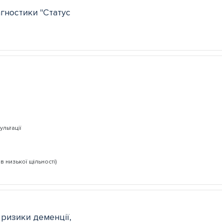
гностики "Статус
ультації
 низької щільності)
 ризики деменції,