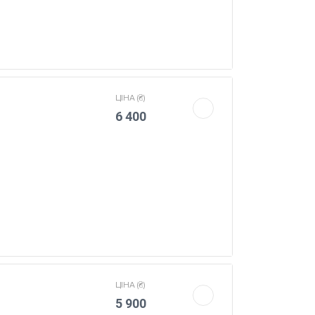
ЦIНА (₴)
6 400
ЦIНА (₴)
5 900