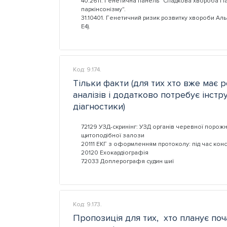
40.2611. Генетична панель "Спадкова хвороба Па
паркінсонізму".
31.10401. Генетичний ризик розвитку хвороби Ал
Е4).
Код: 9.174.
Тільки факти (для тих хто вже має 
аналізів і додатково потребує інст
діагностики)
72129 УЗД-скринінг: УЗД органів черевної порожн
щитоподібної залози
20111 ЕКГ з оформленням протоколу: під час конс
20120 Ехокардіографія
72033 Доплерографя судин шиї
Код: 9.173.
Пропозиція для тих, хто планує поч