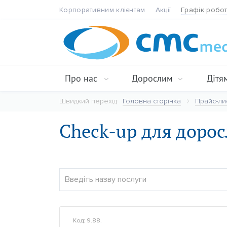
Корпоративним клієнтам
Акції
Графік робо
Про нас
Дорослим
Дітя
Швидкий перехід:
Головна сторінка
Прайс-ли
Check-up для доро
Код: 9.88.