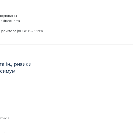
хворювань)
ркінсона та
цгеймера (AРОЕ Е2/Е3/Е4)
а ін., ризики
ксимум
тиків,