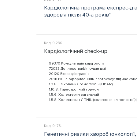
Кардіологічна програма експрес-діа
здоров'я після 40-а років"
Код: 9.230
Кардіологічний check-up
99370 Консультація кардіолога
72033 Доплерографія судин шиї
20120 Ехокардіографія
20111 ЕКГ з оформленням протоколу: під час конс
1.3.8. Глікований гемоглобін (HbA1c)
1.10.8. Тиреотропний гормон
1.5.6. Холестерин загальний
1.5.8. Холестерин ЛПНЩ (холестерин ліпопротеїдів
Код: 9.176.
Генетичні ризики хвороб (онкології,