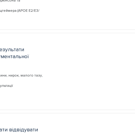
ркінсона та
ьцгеймера (AРОЕ Е2/Е3/
результати
рументальної
ини, нирок, малого тазу,
ультації
ати відвідувати