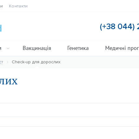
ти
Контакти
(+38 044)
м
Вакцинація
Генетика
Медичні про
ст
Check-up для дорослих
слих