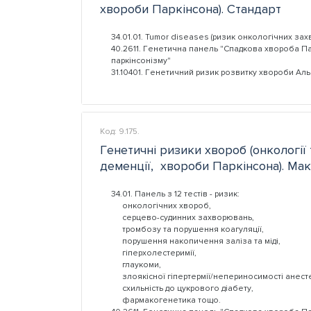
хвороби Паркінсона). Стандарт
34.01.01. Tumor diseases (ризик онкологічних за
40.2611. Генетична панель "Спадкова хвороба Па
паркінсонізму"
31.10401. Генетичний ризик розвитку хвороби Аль
Код: 9.175.
Генетичні ризики хвороб (онкології т
деменції, хвороби Паркінсона). Ма
34.01. Панель з 12 тестів - ризик:
онкологічних хвороб,
серцево-судинних захворювань,
тромбозу та порушення коагуляції,
порушення накопичення заліза та міді,
гіперхолестеримії,
глаукоми,
злоякісної гіпертермії/непериносимості анесте
схильність до цукрового діабету,
фармакогенетика тощо.