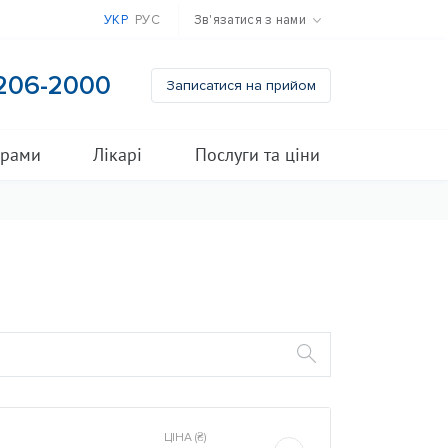
УКР
РУС
Зв'язатися з нами
 206-2000
Записатися на прийом
грами
Лікарі
Послуги та ціни
ЦIНА (₴)