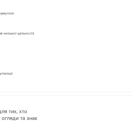
формулою
в низької щільності)
ультації
ля тих, хто
 огляди та знає