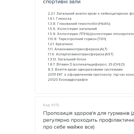
спортивні зали
2.2.1. Загальний аналіз крові з лейкоцитарною 
1.6.1. Глюкоза
1.3.8. Глікований гемоглобін (HbA1c)
1.5.6. Холестерин загальний
1.5.8. Холестерин ЛПНЩ (холестерин ліпопротеїні
1.10.8. Тиреотропний гормон (TSH)
1.2.1. Креатинін
1.1.1. Аланінамінотрансфераза (ALT)
1.1.6. Аспартатамінотрансфераза (AST)
1.3.13. Загальний білок
1.8.7. Вітамін D (холекальциферол, 25 (ОН) D)
8.3. Взяття крові одноразовими системами
20111 ЕКГ з оформленням протоколу: під час конс
20120 Ехокардіографія
Код: 9.172.
Пропозиція здоров'я для гурманів (д
регулярно проходить профілактичні
про себе майже все)