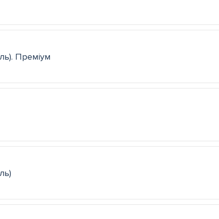
ль). Преміум
ль)