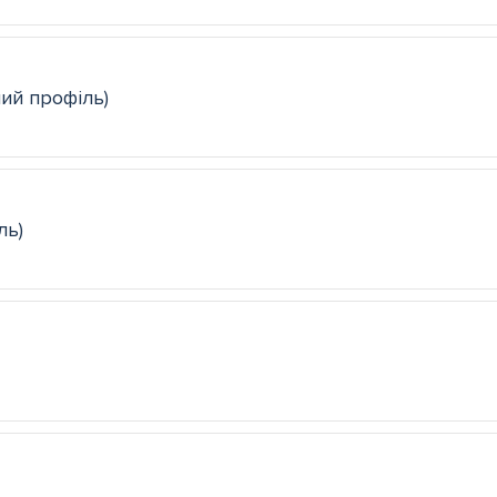
ний профіль)
ль)