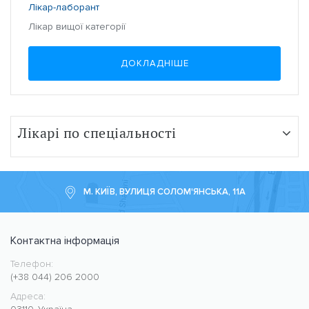
Лікар-лаборант
Лікар вищої категорії
ДОКЛАДНІШЕ
Лікарі по спеціальності
М. КИЇВ, ВУЛИЦЯ СОЛОМ'ЯНСЬКА, 11А
Контактна інформація
Телефон:
Медичний центр CMC MED
https://cmcmed.clinic
(+38 044) 206 2000
Адреса: