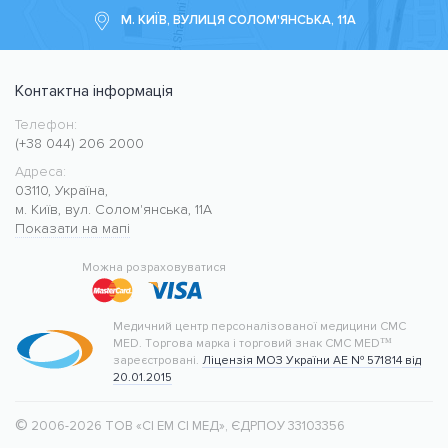
М. КИЇВ, ВУЛИЦЯ СОЛОМ'ЯНСЬКА, 11А
Контактна інформація
Телефон:
Медичний центр CMC MED
https://cmcmed.clinic
(+38 044) 206 2000
Адреса:
03110
,
Україна
,
м. Київ
,
вул. Солом'янська, 11А
Показати на мапі
50.427400
30.476634
Можна розраховуватися
Медичний центр персоналізованої медицини CMC
MED.
Торгова марка і торговий знак CMC MED™
зареєстровані.
Ліцензія МОЗ України АЕ № 571814 від
20.01.2015
©
 2006-2026 ТОВ «СІ ЕМ СІ МЕД»
, ЄДРПОУ 33103356