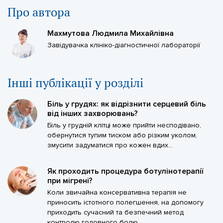
Про автора
Махмутова Людмила Михайлівна
Завідувачка клініко-діагностичної лабораторії
Iншi публікації у розділі
Біль у грудях: як відрізнити серцевий біль
від інших захворювань?
Біль у грудній клітці може прийти несподівано,
обернутися тупим тиском або різким уколом,
змусити задуматися про кожен вдих...
Як проходить процедура ботулінотерапії
при мігрені?
Коли звичайна консервативна терапія не
приносить істотного полегшення, на допомогу
приходить сучасний та безпечний метод
контролю головного болю...