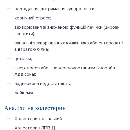
недоїдання, дотримання суворої дієти;
хронічний стресс;
захворюваня зі зниженою функцій печінки (цирози,
гепатити);
запальні захворюваннях кишківника або ентеропатії
з втратою білка;
целіакія;
гіпертиреоз або гіпоадренокортицизм (хвороба
Аддісона);
надниркова недостатність;
лейкемія.
Аналізи на холестерин
Холестерин загальний.
Холестерин ЛПВЩ.