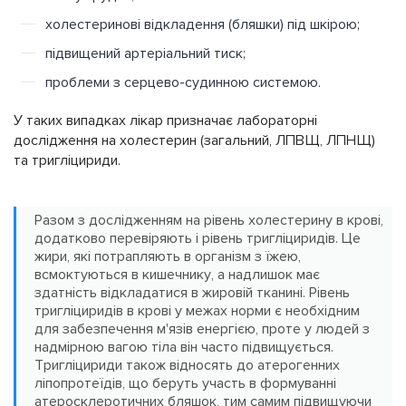
холестеринові відкладення (бляшки) під шкірою;
підвищений артеріальний тиск;
проблеми з серцево-судинною системою.
У таких випадках лікар призначає лабораторні
дослідження на холестерин (загальний, ЛПВЩ, ЛПНЩ)
та тригліцириди.
Разом з дослідженням на рівень холестерину в крові,
додатково перевіряють і рівень тригліциридів. Це
жири, які потрапляють в організм з їжею,
всмоктуються в кишечнику, а надлишок має
здатність відкладатися в жировій тканині. Рівень
тригліциридів в крові у межах норми є необхідним
для забезпечення м'язів енергією, проте у людей з
надмірною вагою тіла він часто підвищується.
Тригліцириди також відносять до атерогенних
ліпопротеїдів, що беруть участь в формуванні
атеросклеротичних бляшок, тим самим підвищуючи