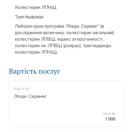
Холестерин ЛПНЩ.
Тригліцириди.
Лабораторна програма "Ліпіди. Скрінінг" (в
дослідження включено: холестерин загальний,
холестерин ЛПВЩ, індекс атерогенності,
холестерин не-ЛПВЩ (розрах), тригліцириди,
холестерин ЛПНЩ).
Вартість послуг
Код: 9.64.
Ліпіди. Скринінг
ЦІНА (₴)
1 000