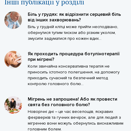
Iншi публікації у розділі
Біль у грудях: як відрізнити серцевий біль
від інших захворювань?
Біль у грудній клітці може прийти несподівано,
обернутися тупим тиском або різким уколом,
змусити задуматися про кожен вдих...
Як проходить процедура ботулінотерапії
при мігрені?
Коли звичайна консервативна терапія не
приносить істотного полегшення, на допомогу
приходить сучасний та безпечний метод
контролю головного болю...
Мігрень не запрошена! Або як провести
свята без головного болю?
Новорічні дні – це час веселощів, яскравих
феєрверків та гучних вечірок, але для людей з
мігренню вони можуть обернутись виснажливим
головним болем.