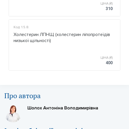
ЦІНА (₴)
310
Код: 1.5.8.
Холестерин ЛПНЩ (холестерин ліпопротеїдів
низької щільності)
ЦІНА (₴)
400
Про автора
Шолох Антоніна Володимирівна