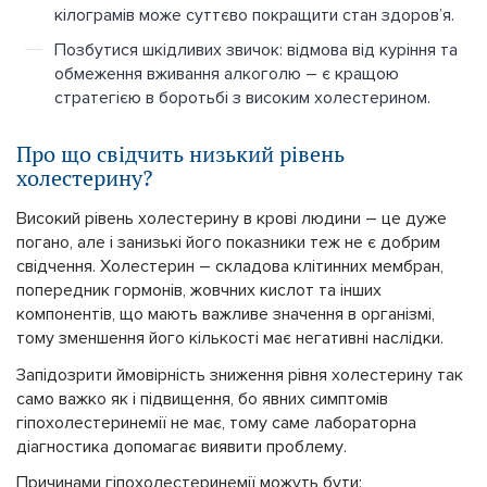
кілограмів може суттєво покращити стан здоров’я.
Позбутися шкідливих звичок: відмова від куріння та
обмеження вживання алкоголю – є кращою
стратегією в боротьбі з високим холестерином.
Про що свідчить низький рівень
холестерину?
Високий рівень холестерину в крові людини – це дуже
погано, але і занизькі його показники теж не є добрим
свідчення. Холестерин – складова клітинних мембран,
попередник гормонів, жовчних кислот та інших
компонентів, що мають важливе значення в організмі,
тому зменшення його кількості має негативні наслідки.
Запідозрити ймовірність зниження рівня холестерину так
само важко як і підвищення, бо явних симптомів
гіпохолестеринемії не має, тому саме лабораторна
діагностика допомагає виявити проблему.
Причинами гіпохолестеринемії можуть бути: