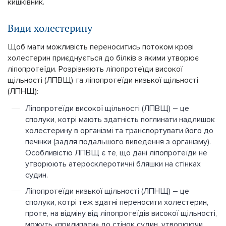
кишківник.
Види холестерину
Щоб мати можливість переноситись потоком крові
холестерин приєднується до білків з якими утворює
ліпопротеїди. Розрізняють ліпопротеїди високої
щільності (ЛПВЩ) та ліпопротеїди низької щільності
(ЛПНЩ):
Ліпопротеїди високої щільності (ЛПВЩ) – це
сполуки, котрі мають здатність поглинати надлишок
холестерину в організмі та транспортувати його до
печінки (задля подальшого виведення з організму).
Особливістю ЛПВЩ є те, що дані ліпопротеїди не
утворюють атеросклеротичні бляшки на стінках
судин.
Ліпопротеїди низької щільності (ЛПНЩ) – це
сполуки, котрі теж здатні переносити холестерин,
проте, на відміну від ліпопротеїдів високої щільності,
можуть «прилипати» до стінок судин, утворюючи