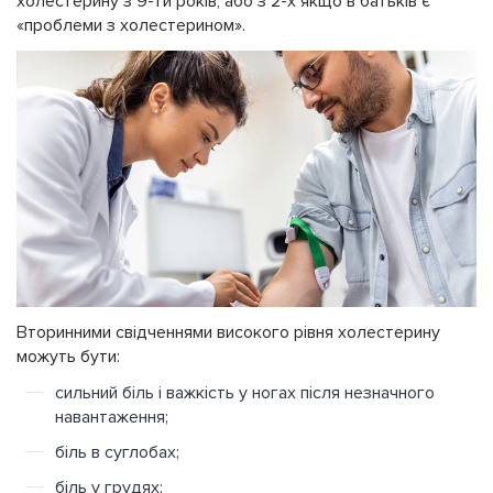
холестерину з 9-ти років, або з 2-х якщо в батьків є
«проблеми з холестерином».
Вторинними свідченнями високого рівня холестерину
можуть бути:
сильний біль і важкість у ногах після незначного
навантаження;
біль в суглобах;
біль у грудях;