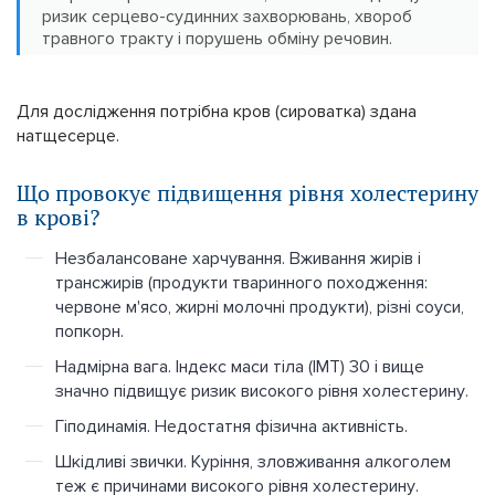
ризик серцево-судинних захворювань, хвороб
травного тракту і порушень обміну речовин.
Для дослідження потрібна кров (сироватка) здана
натщесерце.
Що провокує підвищення рівня холестерину
в крові?
Незбалансоване харчування. Вживання жирів і
трансжирів (продукти тваринного походження:
червоне м'ясо, жирні молочні продукти), різні соуси,
попкорн.
Надмірна вага. Індекс маси тіла (ІМТ) 30 і вище
значно підвищує ризик високого рівня холестерину.
Гіподинамія. Недостатня фізична активність.
Шкідливі звички. Куріння, зловживання алкоголем
теж є причинами високого рівня холестерину.