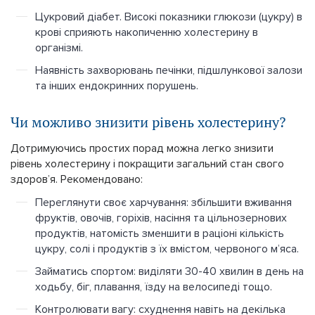
Цукровий діабет. Високі показники глюкози (цукру) в
крові сприяють накопиченню холестерину в
організмі.
Наявність захворювань печінки, підшлункової залози
та інших ендокринних порушень.
Чи можливо знизити рівень холестерину?
Дотримуючись простих порад можна легко знизити
рівень холестерину і покращити загальний стан свого
здоров’я. Рекомендовано:
Переглянути своє харчування: збільшити вживання
фруктів, овочів, горіхів, насіння та цільнозернових
продуктів, натомість зменшити в раціоні кількість
цукру, солі і продуктів з їх вмістом, червоного м’яса.
Займатись спортом: виділяти 30-40 хвилин в день на
ходьбу, біг, плавання, їзду на велосипеді тощо.
Контролювати вагу: схуднення навіть на декілька