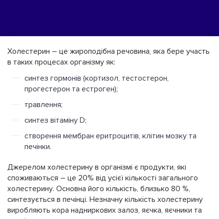
Холестерин – це жироподібна речовина, яка бере участь
в таких процесах організму як:
синтез гормонів (кортизол, тестостерон,
прогестерон та естроген);
травлення;
синтез вітаміну D;
створення мембран еритроцитів, клітин мозку та
печінки.
Джерелом холестерину в організмі є продукти, які
споживаються – це 20% від усієї кількості загального
холестерину. Основна його кількість, близько 80 %,
синтезується в печінці. Незначну кількість холестерину
виробляють кора надниркових залоз, яєчка, яєчники та