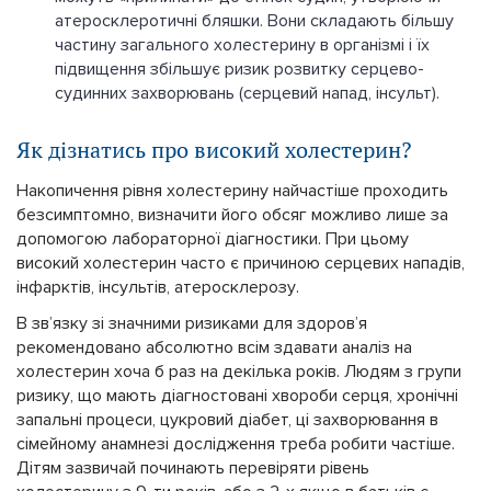
атеросклеротичні бляшки. Вони складають більшу
частину загального холестерину в організмі і їх
підвищення збільшує ризик розвитку серцево-
судинних захворювань (серцевий напад, інсульт).
Як дізнатись про високий холестерин?
Накопичення рівня холестерину найчастіше проходить
безсимптомно, визначити його обсяг можливо лише за
допомогою лабораторної діагностики. При цьому
високий холестерин часто є причиною серцевих нападів,
інфарктів, інсультів, атеросклерозу.
В зв’язку зі значними ризиками для здоров’я
рекомендовано абсолютно всім здавати аналіз на
холестерин хоча б раз на декілька років. Людям з групи
ризику, що мають діагностовані хвороби серця, хронічні
запальні процеси, цукровий діабет, ці захворювання в
сімейному анамнезі дослідження треба робити частіше.
Дітям зазвичай починають перевіряти рівень