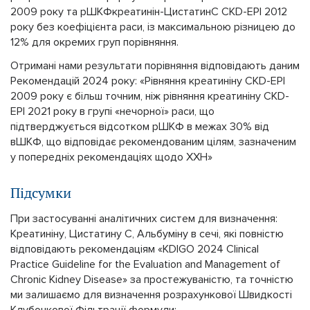
2009 року та рШКФкреатинін-ЦистатинС CKD-EPI 2012
року без коефіцієнта раси, із максимальною різницею до
12% для окремих груп порівняння.
Отримані нами результати порівняння відповідають даним
Рекомендацій 2024 року: «Рівняння креатиніну CKD-EPI
2009 року є більш точним, ніж рівняння креатиніну CKD-
EPI 2021 року в групі «нечорної» раси, що
підтверджується відсотком рШКФ в межах 30% від
вШКФ, що відповідає рекомендованим цілям, зазначеним
у попередніх рекомендаціях щодо ХХН»
Підсумки
При застосуванні аналітичних систем для визначення:
Креатиніну, Цистатину С, Альбуміну в сечі, які повністю
відповідають рекомендаціям «KDIGO 2024 Clinical
Practice Guideline for the Evaluation and Management of
Chronic Kidney Disease» за простежуваністю, та точністю
ми залишаємо для визначення розрахункової Швидкості
Клубочкової Фільтрації формули: