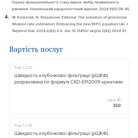
Оцінка функціонального стану нирок: вибір правильного
рівняння. Український кардіологічний журнал. 2024;31(5):38-45.
M. Kolesnyk, N. Stepanova. Editorial: The evolution of glomerular
filtration rate estimation: Embracing the new EKFC equation Ukr J
Nephrol Dial. 2024;2(82):3-6. doi: 10.31450/ ukrjnd.2(82).2024.01.
Вартість послуг
Код: 1.2.23.
Швидкість клубочкової фільтрації (рШКФ),
розрахована по формулі CKD-EPI2009 креатинін
ЦІНА (₴)
350
Код: 1.2.24.
Швидкість клубочкової фільтрації (рШКФ),