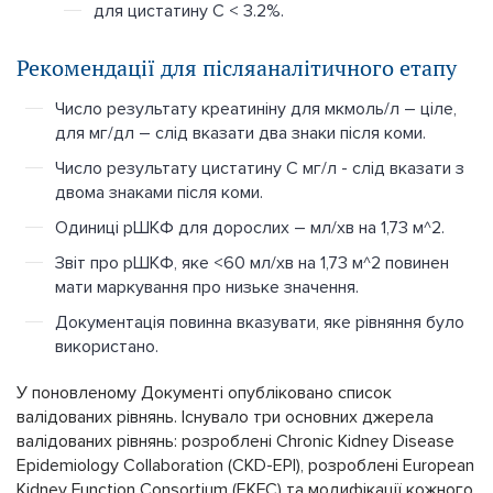
для цистатину С < 3.2%.
Рекомендації для післяаналітичного етапу
Число результату креатиніну для мкмоль/л – ціле,
для мг/дл – слід вказати два знаки після коми.
Число результату цистатину С мг/л - слід вказати з
двома знаками після коми.
Одиниці рШКФ для дорослих – мл/хв на 1,73 м^2.
Звіт про рШКФ, яке <60 мл/хв на 1,73 м^2 повинен
мати маркування про низьке значення.
Документація повинна вказувати, яке рівняння було
використано.
У поновленому Документі опубліковано список
валідованих рівнянь. Існувало три основних джерела
валідованих рівнянь: розроблені Chronic Kidney Disease
Epidemiology Collaboration (CKD-EPI), розроблені European
Kidney Function Consortium (EKFC) та модифікації кожного