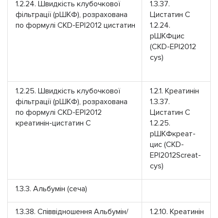
1.2.24. Швидкість клубочкової
1.3.37.
фільтрації (рШКФ), розрахована
Цистатин С
по формулі CKD-EPI2012 цистатин
1.2.24.
рШКФцис
(CKD-EPI2012
cys)
1.2.25. Швидкість клубочкової
1.2.1. Креатинін
фільтрації (рШКФ), розрахована
1.3.37.
по формулі CKD-EPI2012
Цистатин С
креатинін-цистатин С
1.2.25.
рШКФкреат-
цис (CKD-
EPI2012Screat-
cys)
1.3.3. Альбумін (сеча)
1.3.38. Співвідношення Альбумін/
1.2.10. Креатинін