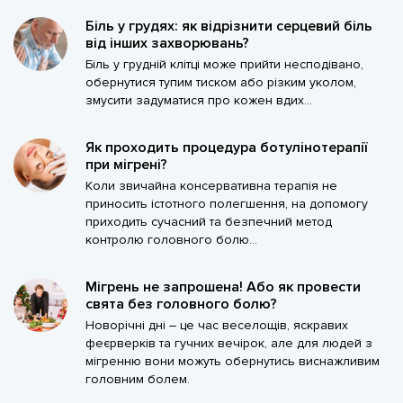
Біль у грудях: як відрізнити серцевий біль
від інших захворювань?
Біль у грудній клітці може прийти несподівано,
обернутися тупим тиском або різким уколом,
змусити задуматися про кожен вдих...
Як проходить процедура ботулінотерапії
при мігрені?
Коли звичайна консервативна терапія не
приносить істотного полегшення, на допомогу
приходить сучасний та безпечний метод
контролю головного болю...
Мігрень не запрошена! Або як провести
свята без головного болю?
Новорічні дні – це час веселощів, яскравих
феєрверків та гучних вечірок, але для людей з
мігренню вони можуть обернутись виснажливим
головним болем.