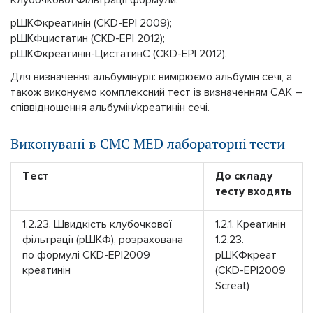
рШКФкреатинін (CKD-EPI 2009);
рШКФцистатин (CKD-EPI 2012);
рШКФкреатинін-ЦистатинС (CKD-EPI 2012).
Для визначення альбумінурії: вимірюємо альбумін сечі, а
також виконуємо комплексний тест із визначенням САК –
співвідношення альбумін/креатинін сечі.
Виконувані в CMC MED лабораторні тести
Тест
До складу
тесту входять
1.2.23. Швидкість клубочкової
1.2.1. Креатинін
фільтрації (рШКФ), розрахована
1.2.23.
по формулі CKD-EPI2009
рШКФкреат
креатинін
(CKD-EPI2009
Screat)