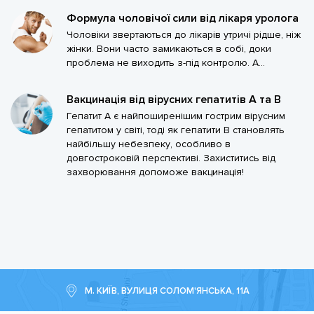
Формула чоловічої сили від лікаря уролога
Чоловіки звертаються до лікарів утричі рідше, ніж
жінки. Вони часто замикаються в собі, доки
проблема не виходить з-під контролю. А...
Вакцинація від вірусних гепатитів А та В
Гепатит А є найпоширенішим гострим вірусним
гепатитом у світі, тоді як гепатити В становлять
найбільшу небезпеку, особливо в
довгостроковій перспективі. Захиститись від
захворювання допоможе вакцинація!
М. КИЇВ, ВУЛИЦЯ СОЛОМ'ЯНСЬКА, 11А