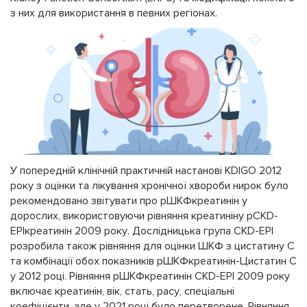
з них для використання в певних регіонах.
У попередній клінічній практичній настанові KDIGO 2012
року з оцінки та лікування хронічної хвороби нирок було
рекомендовано звітувати про рШКФкреатинін у
дорослих, використовуючи рівняння креатиніну рCKD-
EPIкреатинін 2009 року. Дослідницька група CKD-EPI
розробила також рівняння для оцінки ШКФ з цистатину С
та комбінації обох показників рШКФкреатинін-Цистатин С
у 2012 році. Рівняння рШКФкреатинін CKD-EPI 2009 року
включає креатинін, вік, стать, расу, спеціальні
коефіцієнти, але у 2021 році було перетворене. Рівняння