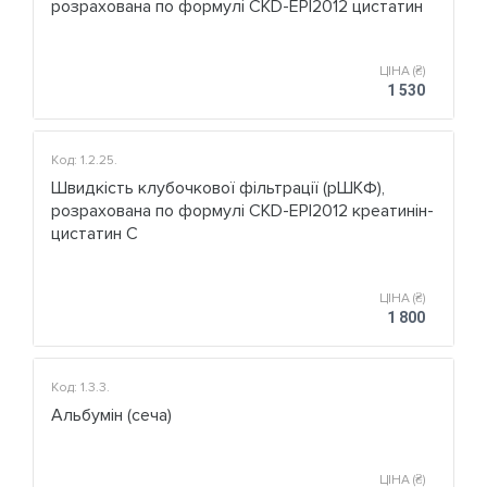
розрахована по формулі CKD-EPI2012 цистатин
ЦІНА (₴)
1 530
Код: 1.2.25.
Швидкість клубочкової фільтрації (рШКФ),
розрахована по формулі CKD-EPI2012 креатинін-
цистатин С
ЦІНА (₴)
1 800
Код: 1.3.3.
Альбумін (сеча)
ЦІНА (₴)