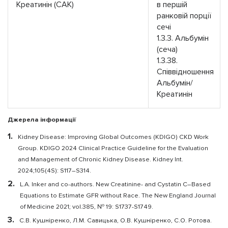
Креатинін (САК)
в першій
ранковій порції
сечі
1.3.3. Альбумін
(сеча)
1.3.38.
Співвідношення
Альбумін/
Креатинін
Джерела інформації
Kidney Disease: Improving Global Outcomes (KDIGO) CKD Work
Group. KDIGO 2024 Clinical Practice Guideline for the Evaluation
and Management of Chronic Kidney Disease. Kidney Int.
2024;105(4S): S117–S314.
L.A. Inker and co-authors. New Creatinine- and Cystatin C–Based
Equations to Estimate GFR without Race. The New England Journal
of Medicine 2021; vol.385, № 19: S1737-S1749.
С.В. Кушніренко, Л.М. Савицька, О.В. Кушніренко, С.О. Ротова.