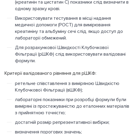
(креатинін та цистатин С) показники слід визначити в
одному зразку крові.
Використовувати тестування в місці надання
медичної допомоги (POCT) для вимірювання
креатиніну та альбуміну сечі слід, якщо доступ до
лабораторії обмежений.
Для розрахункової Швидкості Клубочкової
Фільтрації (рШКФ) слід використовувати валідовані
формули.
Критерії валідованого рівняння для рШКФ:
ретельне співставлення з виміряною Швидкістю
Клубочкової Фільтрації (вШКФ);
лабораторні показники при розробці формули були
виміряні із простежуваністю до еталонних матеріалів
з прийнятною точністю;
достатній розмір репрезентативної вибірки;
визначення порогових значень;