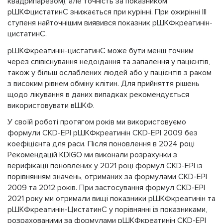
квадрипарезом), але точність за показником
рШКФцистатинС знижається при курінні. При ожирінні III
ступеня найточнішим виявився показник рШКФкреатинін-
цистатинС.
рШКФкреатинін-цистатинС може бути менш точним
через співіснування недоїдання та запалення у пацієнтів,
також у більш ослаблених людей або у пацієнтів з раком
з високим рівнем обміну клітин. Для прийняття рішень
щодо лікування в даних випадках рекомендується
використовувати вШКФ.
У своїй роботі протягом років ми використовуємо
формули CKD-EPI рШКФкреатинін CKD-EPI 2009 без
коефіцієнта для раси. Після поновлення в 2024 році
Рекомендацій KDIGO ми виконали розрахунки з
верифікації поновлених у 2021 році формул CKD-EPI із
порівнянням значень, отриманих за формулами CKD-EPI
2009 та 2012 років. При застосування формул CKD-EPI
2021 року ми отримали вищі показники рШКФкреатинін та
рШКФкреатинін-ЦистатинС у порівнянні із показниками,
розрахованими за формулами рШКФкреатинін CKD-EPI