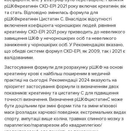
рШКФкреатинін CKD-EPI 2021 року включає креатинін, вік
та стать. Відповідно змінилась формула для
рШКФкреатинін Цистатин С. Внаслідок відсутності
включення коефіцієнта чорношкірих людей, рівняння
креатиніну CKD-EPI 2021 року призводить до невеликого
завищення ШКФ у нечорношкірих осіб та невеликого
заниження у чорношкірих осіб. У Рекомендаціях вказано,
що обидві системи формул CKD-EPI, як 2009, так і 2021 є
валідованими.
Застосування формули для розрахунку рШКФ на основі
креатиніну крові є найбільш поширеним в медичній
практиці на сьогодні. Рекомендації 2024 вказують на
пріоритет застосування формули із визначенням двох
показників: креатиніну та цистатину С для підвищення
точності визначення. Визначення рШКФцистатинС може
бути доцільним при зміні форми тіла та зміни м'язової
маси (розладах харчової поведінки, екстремальних видах
спорту, ампутації вище коліна, травмах спинного мозку з
параплегією/парапарезом або квадриплегією/