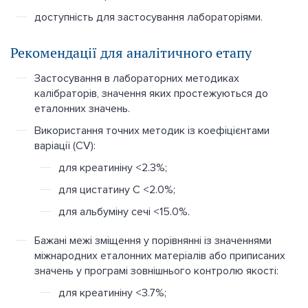
доступність для застосування лабораторіями.
Рекомендації для аналітичного етапу
Застосування в лабораторних методиках
калібраторів, значення яких простежуються до
еталонних значень.
Використання точних методик із коефіцієнтами
варіації (CV):
для креатиніну <2.3%;
для цистатину С <2.0%;
для альбуміну сечі <15.0%.
Бажані межі зміщення у порівнянні із значеннями
міжнародних еталонних матеріалів або приписаних
значень у програмі зовнішнього контролю якості:
для креатиніну <3.7%;