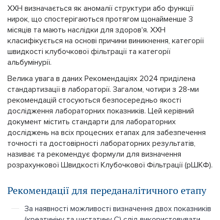
ХХН визначається як аномалії структури або функції
нирок, що спостерігаються протягом щонайменше 3
місяців та мають наслідки для здоров'я. ХХН
класифікується на основі причини виникнення, категорії
швидкості клубочкової фільтрації та категорії
альбумінурії.
Велика увага в даних Рекомендаціях 2024 приділена
стандартизації в лабораторії. Загалом, чотири з 28-ми
рекомендацій стосуються безпосередньо якості
дослідження лабораторних показників. Цей керівний
документ містить стандарти для лабораторних
досліджень на всіх процесних етапах для забезпечення
точності та достовірності лабораторних результатів,
називає та рекомендує формули для визначення
розрахункової Швидкості Клубочкової Фільтрації (рШКФ).
Рекомендації для переданалітичного етапу
За наявності можливості визначення двох показників
(креатиніну та цистатину С) слід використовувати