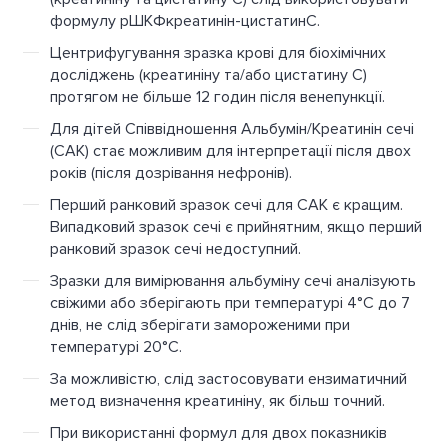
формулу рШКФкреатинін-цистатинС.
Центрифугування зразка крові для біохімічних
досліджень (креатиніну та/або цистатину С)
протягом не більше 12 годин після венепункції.
Для дітей Співвідношення Альбумін/Креатинін сечі
(САК) стає можливим для інтерпретації після двох
років (після дозрівання нефронів).
Перший ранковий зразок сечі для САК є кращим.
Випадковий зразок сечі є прийнятним, якщо перший
ранковий зразок сечі недоступний.
Зразки для вимірювання альбуміну сечі аналізують
свіжими або зберігають при температурі 4°C до 7
днів, не слід зберігати замороженими при
температурі 20°C.
За можливістю, слід застосовувати ензиматичний
метод визначення креатиніну, як більш точний.
При використанні формул для двох показників