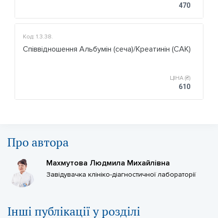
470
Код: 1.3.38.
Співвідношення Альбумін (сеча)/Креатинін (САК)
ЦІНА (₴)
610
Про автора
Махмутова Людмила Михайлівна
Завідувачка клініко-діагностичної лабораторії
Iншi публікації у розділі