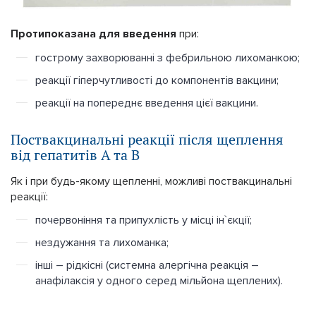
Протипоказана для введення
при:
гострому захворюванні з фебрильною лихоманкою;
реакції гіперчутливості до компонентів вакцини;
реакції на попереднє введення цієї вакцини.
Поствакцинальні реакції після щеплення
від гепатитів А та В
Як і при будь-якому щепленні, можливі поствакцинальні
реакції:
почервоніння та припухлість у місці ін`єкції;
нездужання та лихоманка;
інші – рідкісні (системна алергічна реакція –
анафілаксія у одного серед мільйона щеплених).