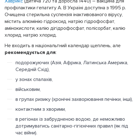
Хаврикс
(дитяча 720 та доросла 1440) – вакцина для
профілактики гепатиту А. В Україні доступна з 1995 р.
Очищена стерильна суспензія інактивованого вірусу,
містить алюмінію гідроксид, натрію гідрофосфат,
амінокислоти, калію дігідрофосфат, полісорбат, калію
хлорид, натрію хлорид.
Не входить в національтний календар щеплень, але
рекомендується для
:
подорожуючих (Азія, Африка, Латинська Америка,
Середній Схід),
у зонах спалахів,
військовим,
в групах ризику (хронічні захворювання печінки, інші),
контактним з хворими,
в регіонах із забрудненою водою, де неможливо
дотримуватись санітарно-гігієнічних правил (як під
час війни).