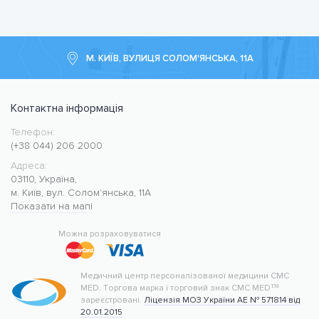
М. КИЇВ, ВУЛИЦЯ СОЛОМ'ЯНСЬКА, 11А
Контактна інформація
Телефон:
Медичний центр CMC MED
https://cmcmed.clinic
(+38 044) 206 2000
Адреса:
03110
,
Україна
,
м. Київ
,
вул. Солом'янська, 11А
Показати на мапі
50.427400
30.476634
Можна розраховуватися
Медичний центр персоналізованої медицини CMC
MED.
Торгова марка і торговий знак CMC MED™
зареєстровані.
Ліцензія МОЗ України АЕ № 571814 від
20.01.2015