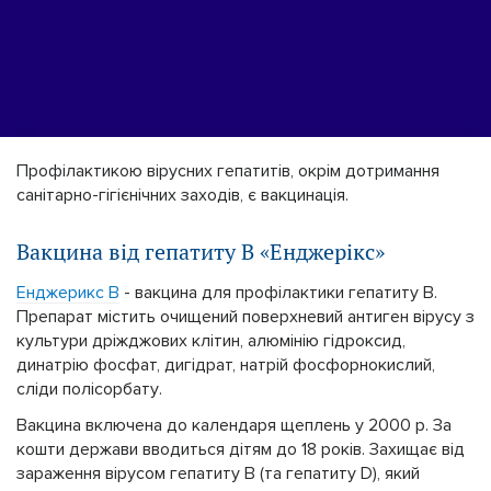
Профілактикою вірусних гепатитів, окрім дотримання
санітарно-гігієнічних заходів, є вакцинація.
Вакцина від гепатиту В «Енджерікс»
Енджерикс В
- вакцина для профілактики гепатиту В.
Препарат містить очищений поверхневий антиген вірусу з
культури дріжджових клітин, алюмінію гідроксид,
динатрію фосфат, дигідрат, натрій фосфорнокислий,
сліди полісорбату.
Вакцина включена до календаря щеплень у 2000 р. За
кошти держави вводиться дітям до 18 років. Захищає від
зараження вірусом гепатиту В (та гепатиту D), який