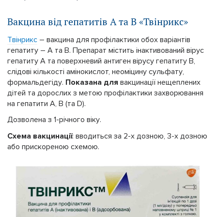
Вакцина від гепатитів А та В «Твінрикс»
Твінрикс
– вакцина для профілактики обох варіантів
гепатиту – А та В. Препарат містить інактивований вірус
гепатиту А та поверхневий антиген вірусу гепатиту В,
слідові кількості амінокислот, неоміцину сульфату,
формальдегіду.
Показана для
вакцинації нещеплених
дітей та дорослих з метою профілактики захворювання
на гепатити А, В (та D).
Дозволена з 1-річного віку.
Схема вакцинації
: вводиться за 2-х дозною, 3-х дозною
або прискореною схемою.