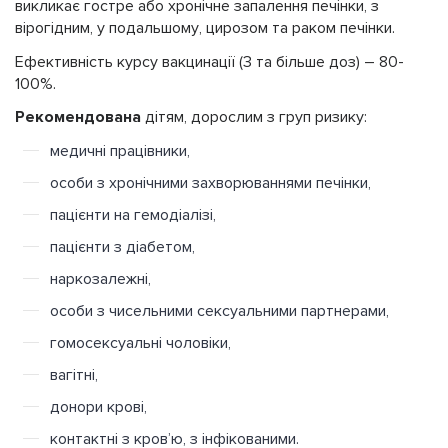
викликає гостре або хронічне запалення печінки, з
вірогідним, у подальшому, цирозом та раком печінки.
Ефективність курсу вакцинації (3 та більше доз) – 80-
100%.
Рекомендована
дітям, дорослим з груп ризику:
медичні працівники,
особи з хронічними захворюваннями печінки,
пацієнти на гемодіалізі,
пацієнти з діабетом,
наркозалежні,
особи з чисельними сексуальними партнерами,
гомосексуальні чоловіки,
вагітні,
донори крові,
контактні з кровʼю, з інфікованими.