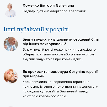
Хоменко Вікторія Євгенівна
Педіатр, дитячий алерголог, алерголог
Iншi публікації у розділі
Біль у грудях: як відрізнити серцевий біль
від інших захворювань?
Біль у грудній клітці може прийти несподівано,
обернутися тупим тиском або різким уколом,
змусити задуматися про кожен вдих...
Як проходить процедура ботулінотерапії
при мігрені?
Коли звичайна консервативна терапія не
приносить істотного полегшення, на допомогу
приходить сучасний та безпечний метод
контролю головного болю...