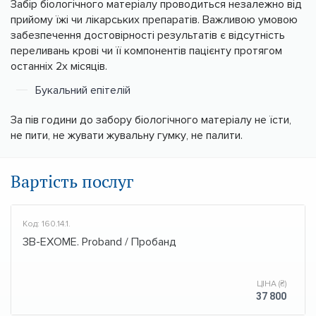
Забір біологічного матеріалу проводиться незалежно від
прийому їжі чи лікарських препаратів. Важливою умовою
забезпечення достовірності результатів є відсутність
переливань крові чи її компонентів пацієнту протягом
останніх 2х місяців.
Букальний епітелій
За пів години до забору біологічного матеріалу не їсти,
не пити, не жувати жувальну гумку, не палити.
Вартість послуг
Код: 160.14.1.
3B-EXOME. Proband / Пробанд
ЦІНА (₴)
37 800