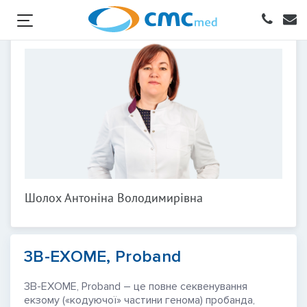
Шолох Антоніна Володимирівна
3B-EXOME, Proband
3B-EXOME, Proband – це повне секвенування
екзому («кодуючої» частини генома) пробанда,