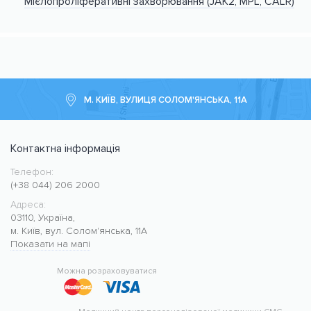
Мієлопроліферативні захворювання (JAK2, MPL, CALR)
М. КИЇВ, ВУЛИЦЯ СОЛОМ'ЯНСЬКА, 11А
Контактна інформація
Телефон:
Медичний центр CMC MED
https://cmcmed.clinic
(+38 044) 206 2000
Адреса:
03110
,
Україна
,
м. Київ
,
вул. Солом'янська, 11А
Показати на мапі
50.427400
30.476634
Можна розраховуватися