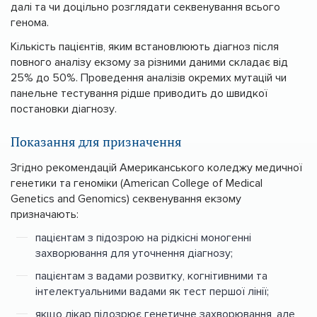
далі та чи доцільно розглядати секвенування всього
генома.
Кількість пацієнтів, яким встановлюють діагноз після
повного аналізу екзому за різними даними складає від
25% до 50%. Проведення аналізів окремих мутацій чи
панельне тестування рідше приводить до швидкої
постановки діагнозу.
Показання для призначення
Згідно рекомендацій Американського коледжу медичної
генетики та геноміки (American College of Medical
Genetics and Genomics) секвенування екзому
призначають:
пацієнтам з підозрою на рідкісні моногенні
захворювання для уточнення діагнозу;
пацієнтам з вадами розвитку, когнітивними та
інтелектуальними вадами як тест першої лінії;
якщо лікар підозрює генетичне захворювання, але