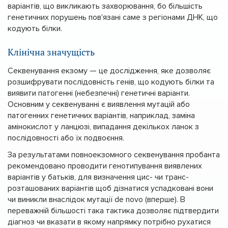
варіантів, що викликають захворювання, бо більшість
генетичних порушень пов'язані саме з регіонами ДНК, що
кодують білки.
Клінічна значущість
Секвенування екзому — це дослідження, яке дозволяє
розшифрувати послідовність генів, що кодують білки та
виявити патогенні (небезпечні) генетичні варіанти.
Основним у секвенуванні є виявлення мутацій або
патогенних генетичних варіантів, наприклад, заміна
амінокислот у ланцюзі, випадання декількох ланок з
послідовності або їх подвоєння.
За результатами повноекзомного секвенування пробанта
рекомендовано проводити генотипування виявлених
варіантів у батьків, для визначення цис- чи транс-
розташованих варіантів щоб дізнатися успадковані вони
чи виникли внаслідок мутації de novo (вперше). В
переважній більшості така тактика дозволяє підтвердити
діагноз чи вказати в якому напрямку потрібно рухатися