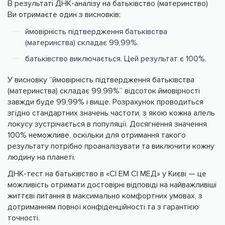
В результаті ДНК-аналізу на батьківство (материнство)
Ви отримаєте один з висновків:
ймовірність підтвердження батьківства
(материнства) складає 99,99%.
батьківство виключається. Цей результат є 100%.
У висновку “ймовірність підтвердження батьківства
(материнства) складає 99,99%” відсоток ймовірності
завжди буде 99,99% і вище. Розрахунок проводиться
згідно стандартних значень частоти, з якою кожна алель
локусу зустрічається в популяції. Досягнення значення
100% неможливе, оскільки для отримання такого
результату потрібно проаналізувати та виключити кожну
людину на планеті.
ДНК-тест на батьківство в «СІ ЕМ СІ МЕД» у Києві — це
можливість отримати достовірні відповіді на найважливіші
життєві питання в максимально комфортних умовах, з
дотриманням повної конфіденційності та з гарантією
точності.