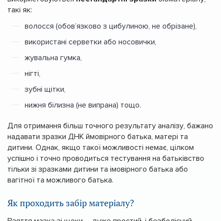
такі як:
волосся (обов’язково з цибулиною, не обрізане),
використані серветки або носовички,
жувальна гумка,
нігті,
зубні щітки,
нижня білизна (не випрана) тощо.
Для отримання більш точного результату аналізу, бажано
надавати зразки ДНК ймовірного батька, матері та
дитини. Однак, якщо такої можливості немає, цілком
успішно і точно проводиться тестування на батьківство
тільки зі зразками дитини та імовірного батька або
вагітної та можливого батька.
Як проходить забір матеріалу?
Взяття мазка зі щоки – дуже простий, і безболісний