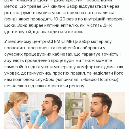
метод, що триває 5-7 хвилин. Забір відбувається через
рот, інструментом виступає стерильна ватна паличка
(зонд), якою проводять 10-20 разів по внутрішній поверхні
щоки. Зонд вбирає клітини епітелію, які містять ДНК
ідентичну тій, що знаходиться в крові.
У медичному центрі «СІ ЕМ СІ МЕД» забір матеріалу
проводять досвідчені та професійні лаборанти у
сучасних процедурних кабінетах, що гарантує точність і
зручність проведення процедури. Ви також можете
самостійно підготувати матеріал у комфортних домашніх
умовах, дотримуючись простих правил, та надіслати його
нам поштовою службою (наприклад, «Новою Поштою»),
незалежно від вашого міста чи регіону.