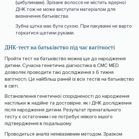
(цибулинами). Зрізане волосся не містить ядерної
ДНК тож не може виступати матеріалом для
визначення батьківства.
Зубна щітка має бути сухою. При пакуванні не варто
торкатися щетини руками.
ДНК-тест на батьківство під час вагітності
Пройти тест на батьківство можна ще до народження
дитини. Сучасна генетична діагностика в CMC MED
дозволяє проводити такі дослідження з 6 тижня
вагітності. Це найбільш ранній із всіх тестів на батьківство
в світі.
Встановлення генетичної спорідненості до народження
настільки ж надійне та достовірне, як і ДНК дослідження
після народження дитини. Результат пренатального
тесту є остаточним і не потребує ніякого іншого
підтвердження в подальшому.
Проводиться аналіз неінвазивним методом. Зразком