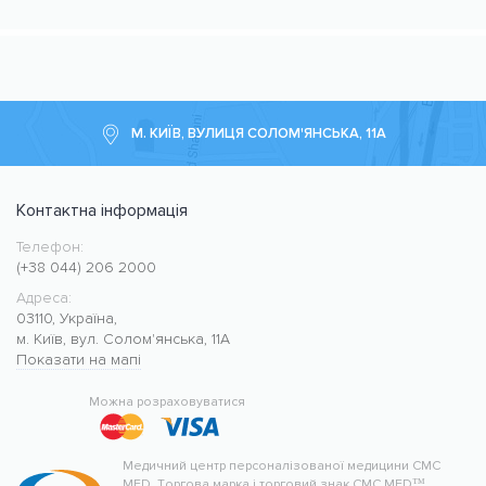
М. КИЇВ, ВУЛИЦЯ СОЛОМ'ЯНСЬКА, 11А
Контактна інформація
Телефон:
Медичний центр CMC MED
https://cmcmed.clinic
(+38 044) 206 2000
Адреса:
03110
,
Україна
,
м. Київ
,
вул. Солом'янська, 11А
Показати на мапі
50.427400
30.476634
Можна розраховуватися
Медичний центр персоналізованої медицини CMC
MED.
Торгова марка і торговий знак CMC MED™