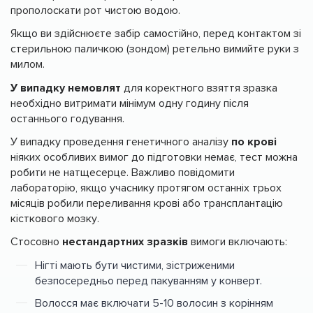
прополоскати рот чистою водою.
Якщо ви здійснюєте забір самостійно, перед контактом зі
стерильною паличкою (зондом) ретельно вимийте руки з
милом.
У випадку немовлят
для коректного взяття зразка
необхідно витримати мінімум одну годину після
останнього годування.
У випадку проведення генетичного аналізу
по крові
ніяких особливих вимог до підготовки немає, тест можна
робити не натщесерце. Важливо повідомити
лабораторію, якщо учаснику протягом останніх трьох
місяців робили переливання крові або трансплантацію
кісткового мозку.
Стосовно
нестандартних зразків
вимоги включають:
Нігті мають бути чистими, зістриженими
безпосередньо перед пакуванням у конверт.
Волосся має включати 5-10 волосин з корінням