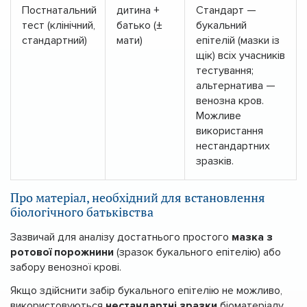
Постнатальний
дитина +
Стандарт —
тест (клінічний,
батько (±
букальний
стандартний)
мати)
епітелій (мазки із
щік) всіх учасників
тестування;
альтернатива —
венозна кров.
Можливе
використання
нестандартних
зразків.
Про матеріал, необхідний для встановлення
біологічного батьківства
Зазвичай для аналізу достатнього простого
мазка з
ротової порожнини
(зразок букального епітелію) або
забору венозної крові.
Якщо здійснити забір букального епітелію не можливо,
використовуються
нестандартні зразки
біоматеріалу,