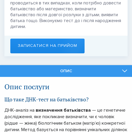
проводиться в тих випадках, коли потрібно довести
батьківство або материнство, визначити
батьківство після довгої розлуки з дітьми, виявити
батька тощо. Виконуємо тест до і після народження
дитини.
ЗАПИСАТИСЯ НА ПРИЙОМ
ОПИС
ФАХІВЦІ
Опис послуги
ПОДІБНІ ПОСЛУГИ
Що таке ДНК-тест на батьківство?
ДНК-аналіз на
визначення батьківства
— це генетичне
дослідження, яке покликане визначити, чи є чоловік
(рідше — жінка) біологічним батьком (матір’ю) конкретної
дитини. Метод базується на порівнянні унікальних ділянок