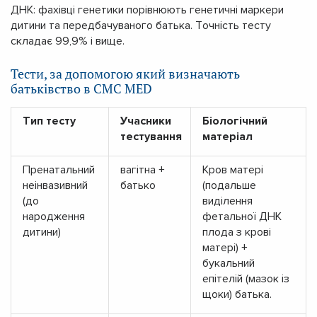
ДНК: фахівці генетики порівнюють генетичні маркери
дитини та передбачуваного батька. Точність тесту
складає 99,9% і вище.
Тести, за допомогою який визначають
батьківство в CMC MED
Тип тесту
Учасники
Біологічний
тестування
матеріал
Пренатальний
вагітна +
Кров матері
неінвазивний
батько
(подальше
(до
виділення
народження
фетальної ДНК
дитини)
плода з крові
матері) +
букальний
епітелій (мазок із
щоки) батька.