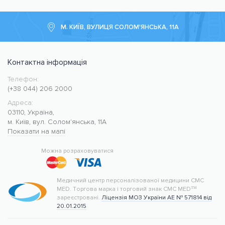
М. КИЇВ, ВУЛИЦЯ СОЛОМ'ЯНСЬКА, 11А
Контактна інформація
Телефон:
Медичний центр CMC MED
https://cmcmed.clinic
(+38 044) 206 2000
Адреса:
03110
,
Україна
,
м. Київ
,
вул. Солом'янська, 11А
Показати на мапі
50.427400
30.476634
Можна розраховуватися
Медичний центр персоналізованої медицини CMC
MED.
Торгова марка і торговий знак CMC MED™
зареєстровані.
Ліцензія МОЗ України АЕ № 571814 від
20.01.2015