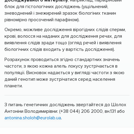
блок для гістологічних досліджень (ущільнений,
зневоднений і знежирений зразок біологіних тканин
рівномірно просочений парафіном).
Окремо, можливе дослідження вірогідних слідів сперми,
крові, волосся на наданих для дослідження речах, для
виявлення слідів зради тощо (огляд речей і виявлення
біологічних слідів входить у вартість дослідження).
Розрахунок проводиться згідно стандартних значень
частоти, з якою кожна алель локусу зустрічається в
популяції. Висновок надається у вигляді частоти з якою
даний генотип може зустрічатися серед населення
планети.
З питань генетичних досліджень звертайтеся до Шолох
Антоніни Володимирівни: (+38 044) 206 2000, вн.131 або
antonina.sholoh@eurolab.ua
.