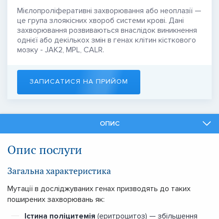
Мієлопроліферативні захворювання або неоплазії —
це група злоякісних хвороб системи крові. Дані
захворювання розвиваються внаслідок виникнення
однієї або декількох змін в генах клітин кісткового
мозку - JAK2, MPL, CALR.
ЗАПИСАТИСЯ НА ПРИЙОМ
ОПИС
ФАХІВЦІ
Опис послуги
ПОДІБНІ ПОСЛУГИ
Загальна характеристика
Мутації в досліджуваних генах призводять до таких
поширених захворювань як:
Істина поліцитемія
(еритроцитоз) — збільшення