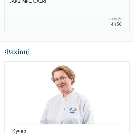
JAK2, MPL, CALR)
ЦІНА (₴)
14 150
Фахівці
Кучер