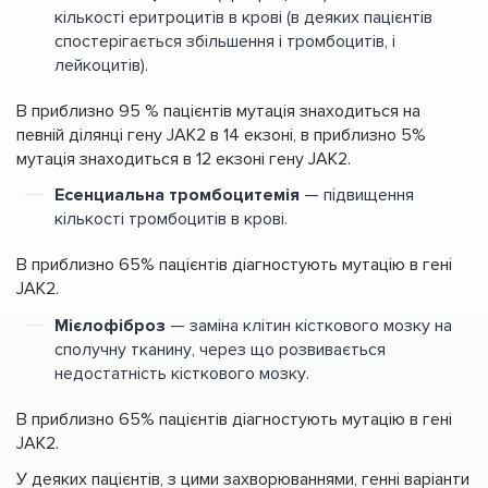
кількості еритроцитів в крові (в деяких пацієнтів
спостерігається збільшення і тромбоцитів, і
лейкоцитів).
В приблизно 95 % пацієнтів мутація знаходиться на
певній ділянці гену JAK2 в 14 екзоні, в приблизно 5%
мутація знаходиться в 12 екзоні гену JAK2.
Есенциальна тромбоцитемія
— підвищення
кількості тромбоцитів в крові.
В приблизно 65% пацієнтів діагностують мутацію в гені
JAK2.
Мієлофіброз
— заміна клітин кісткового мозку на
сполучну тканину, через що розвивається
недостатність кісткового мозку.
В приблизно 65% пацієнтів діагностують мутацію в гені
JAK2.
У деяких пацієнтів, з цими захворюваннями, генні варіанти