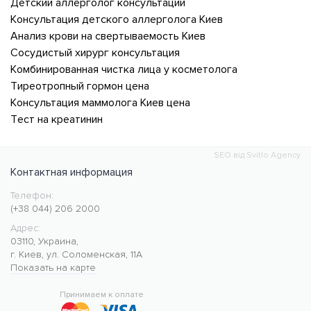
Детский аллерголог консультации
Консультация детского аллерголога Киев
Анализ крови на свертываемость Киев
Сосудистый хирург консультация
Комбинированная чистка лица у косметолога
Тиреотропный гормон цена
Консультация маммолога Киев цена
Тест на креатинин
SEO від Svitlo Agency
Контактная информация
Телефон:
Медицинский центр CMC MED
https://cmcmed.clinic
(+38 044) 206 2000
Адрес:
03110
,
Украина
,
г. Киев
,
ул. Соломенская, 11А
Показать на карте
50.427400
30.476634
Принимаем к оплате