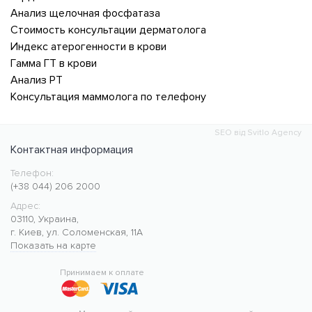
Анализ щелочная фосфатаза
Стоимость консультации дерматолога
Индекс атерогенности в крови
Гамма ГТ в крови
Анализ PT
Консультация маммолога по телефону
SEO від Svitlo Agency
Контактная информация
Телефон:
Медицинский центр CMC MED
https://cmcmed.clinic
(+38 044) 206 2000
Адрес:
03110
,
Украина
,
г. Киев
,
ул. Соломенская, 11А
Показать на карте
50.427400
30.476634
Принимаем к оплате