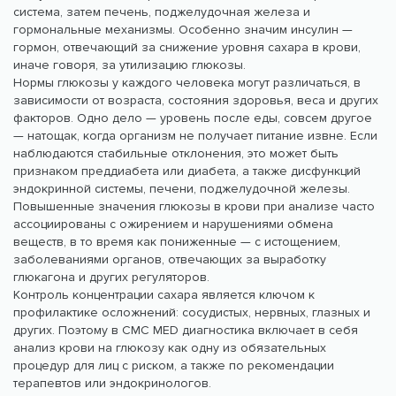
система, затем печень, поджелудочная железа и
гормональные механизмы. Особенно значим инсулин —
гормон, отвечающий за снижение уровня сахара в крови,
иначе говоря, за утилизацию глюкозы.
Нормы глюкозы у каждого человека могут различаться, в
зависимости от возраста, состояния здоровья, веса и других
факторов. Одно дело — уровень после еды, совсем другое
— натощак, когда организм не получает питание извне. Если
наблюдаются стабильные отклонения, это может быть
признаком преддиабета или диабета, а также дисфункций
эндокринной системы, печени, поджелудочной железы.
Повышенные значения глюкозы в крови при анализе часто
ассоциированы с ожирением и нарушениями обмена
веществ, в то время как пониженные — с истощением,
заболеваниями органов, отвечающих за выработку
глюкагона и других регуляторов.
Контроль концентрации сахара является ключом к
профилактике осложнений: сосудистых, нервных, глазных и
других. Поэтому в CMC MED диагностика включает в себя
анализ крови на глюкозу как одну из обязательных
процедур для лиц с риском, а также по рекомендации
терапевтов или эндокринологов.