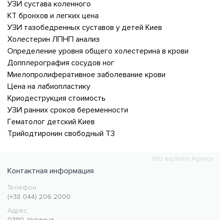
УЗИ сустава коленного
КТ бронхов и легких цена
УЗИ тазобедренных суставов у детей Киев
Холестерин ЛПНП анализ
Определение уровня общего холестерина в крови
Допплерография сосудов ног
Миелопролиферативное заболевание крови
Цена на лабиопластику
Криодеструкция стоимость
УЗИ ранних сроков беременности
Гематолог детский Киев
Трийодтиронин свободный Т3
SEO від Svitlo Agency
Контактная информация
Телефон:
Медицинский центр CMC MED
https://cmcmed.clinic
(+38 044) 206 2000
Адрес:
03110
,
Украина
,