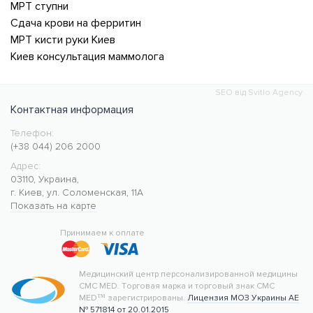
МРТ ступни
Сдача крови на ферритин
МРТ кисти руки Киев
Киев консультация маммолога
SEO від Svitlo Agency
Контактная информация
Телефон:
Медицинский центр CMC MED
https://cmcmed.clinic
(+38 044) 206 2000
Адрес:
03110
,
Украина
,
г. Киев
,
ул. Соломенская, 11А
Показать на карте
50.427400
30.476634
Принимаем к оплате
Медицинский центр персонализированной медицины
CMC MED.
Торговая марка и торговый знак CMC
MED™ зарегистрированы.
Лицензия МОЗ Украины АЕ
№ 571814 от 20.01.2015