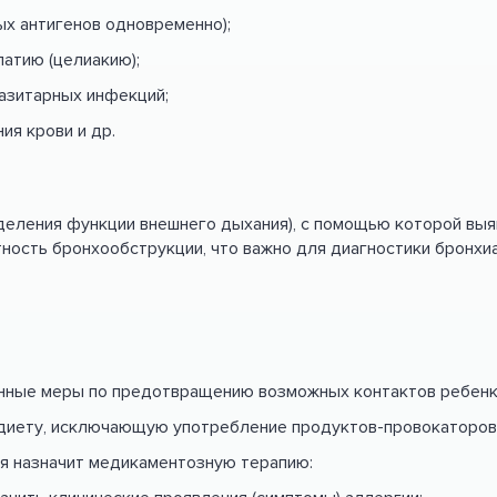
х антигенов одновременно);
атию (целиакию);
разитарных инфекций;
ия крови и др.
еления функции внешнего дыхания), с помощью которой выя
тность бронхообструкции, что важно для диагностики бронхи
нные меры по предотвращению возможных контактов ребенка
 диету, исключающую употребление продуктов-провокаторов
ия назначит медикаментозную терапию: