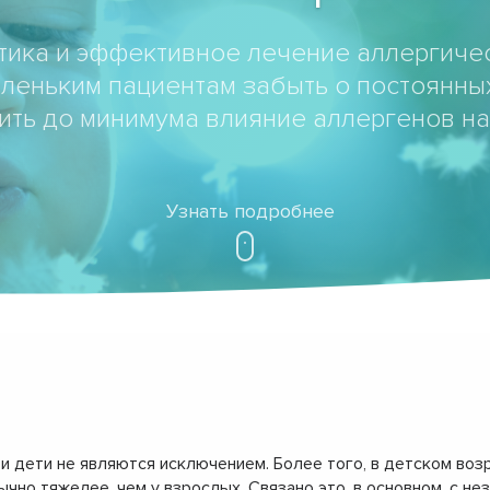
тика и эффективное лечение аллергичес
леньким пациентам забыть о постоянных
ить до минимума влияние аллергенов на
Узнать подробнее
и дети не являются исключением. Более того, в детском воз
чно тяжелее, чем у взрослых. Связано это, в основном, с н