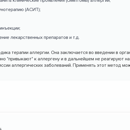
анить клинические проявления (симптомы) аллергии;
нотерапию (АСИТ);
инъекции;
ние лекарственных препаратов и т.д.
ика терапии аллергии. Она заключается во введении в орган
но "привыкают" к аллергену и в дальнейшем не реагируют на
ссии аллергических заболеваний. Применять этот метод мож
й