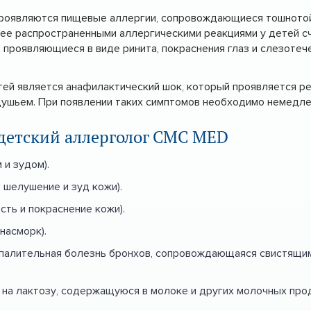
 проявляются пищевые аллергии, сопровождающиеся тошнотой
лее распространенными аллергическими реакциями у детей с
, проявляющиеся в виде ринита, покраснения глаз и слезотеч
тей является анафилактический шок, который проявляется р
удушьем. При появлении таких симптомов необходимо немедл
 детский аллерголог CMC MED
 и зудом).
 шелушение и зуд кожи).
сть и покраснение кожи).
насморк).
спалительная болезнь бронхов, сопровождающаяся свистящи
 на лактозу, содержащуюся в молоке и других молочных прод