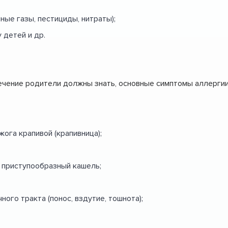
е газы, пестициды, нитраты);
 детей и др.
лечение родители должны знать, основные симптомы аллергии
жога крапивой (крапивница);
 приступообразный кашель;
ого тракта (понос, вздутие, тошнота);