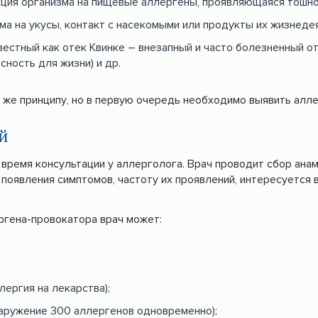
ция организма на пищевые аллергены, проявляющаяся тошното
ма на укусы, контакт с насекомыми или продукты их жизнеде
естный как отек Квинке – внезапный и часто болезненный от
сность для жизни) и др.
 же принципу, но в первую очередь необходимо выявить аллер
й
 время консультации у аллерголога. Врач проводит сбор ана
а появления симптомов, частоту их проявлений, интересуетс
ргена-провокатора врач может:
лергия на лекарства);
наружение 300 аллергенов одновременно);