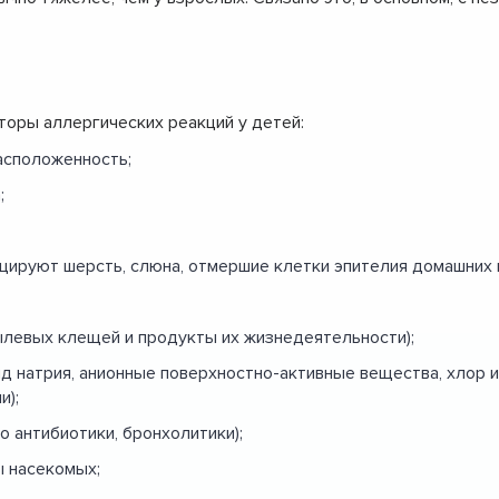
оры аллергических реакций у детей:
асположенность;
;
ируют шерсть, слюна, отмершие клетки эпителия домашних 
левых клещей и продукты их жизнедеятельности);
д натрия, анионные поверхностно-активные вещества, хлор 
и);
 антибиотики, бронхолитики);
ы насекомых;