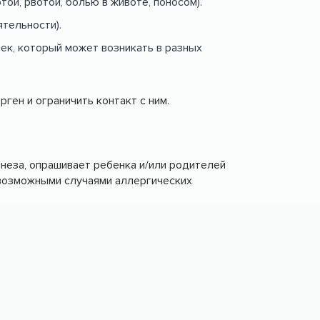
й, рвотой, болью в животе, поносом).
ятельности).
ек, который может возникать в разных
ген и ограничить контакт с ним.
мнеза, опрашивает ребенка и/или родителей
я возможными случаями аллергических