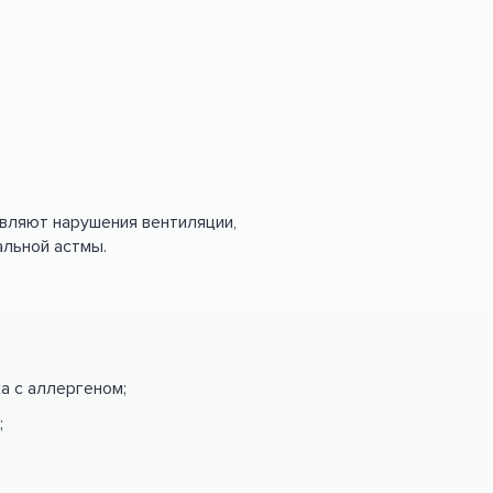
вляют нарушения вентиляции,
альной астмы.
 с аллергеном;
;