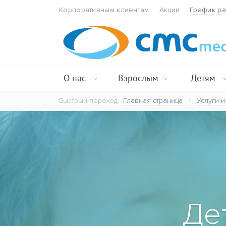
Корпоративным клиентам
Акции
График р
О нас
Взрослым
Детям
Быстрый переход:
Главная страница
Услуги и
Де