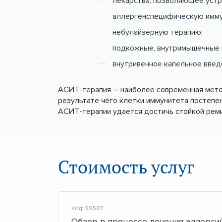
лекарства, позволяющее устр
аллергенспецифическую имму
небулайзерную терапию;
подкожные, внутримышечные 
внутривенное капельное введе
АСИТ-терапия – наиболее современная метод
результате чего клетки иммунитета постепен
АСИТ-терапии удается достичь стойкой реми
Стоимость услуг
Код: 99583
Обзор в процессе лечения аллерги