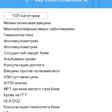
Г. КИЕВ, УЛИЦА СОЛОМЕНСКАЯ, 11А
ТОП категории
Менингококковая вакцина
Миелопролиферативных заболеваниях
Гименопластика
Фолликулометрию
Фолликулометрия
Сосудистый хирург Киев
Альбумины крови
Консультации уролога
Вакцины против полиомиелита
УЗИ суставов цена
АЧТВ анализ
МРТ органов малого таза Киев
Кровь на ГГТ
HLA DQ2
Консультация гинеколога Киев