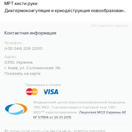
МРТ кисти руки
Диатермокоагуляция и криодеструкция новообразований кожи
SEO від Svitlo Agency
Контактная информация
Телефон:
Медицинский центр CMC MED
https://cmcmed.clinic
(+38 044) 206 2000
Адрес:
03110
,
Украина
,
г. Киев
,
ул. Соломенская, 11А
Показать на карте
50.427400
30.476634
Принимаем к оплате
Медицинский центр персонализированной медицины
CMC MED.
Торговая марка и торговый знак CMC
MED™ зарегистрированы.
Лицензия МОЗ Украины АЕ
№ 571814 от 20.01.2015
©
 2006-2026 ООО «СИ ЭМ СИ МЕД»
, ЕГРПОУ 33103356