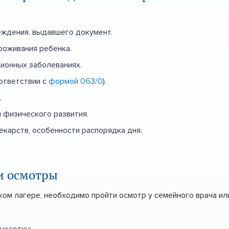
еждения, выдавшего документ.
роживания ребенка.
ионных заболеваниях.
оответствии с
формой 063/0
).
.
 физического развития.
екарств, особенности распорядка дня.
и осмотры
ом лагере, необходимо пройти осмотр у семейного врача или
чесотку;