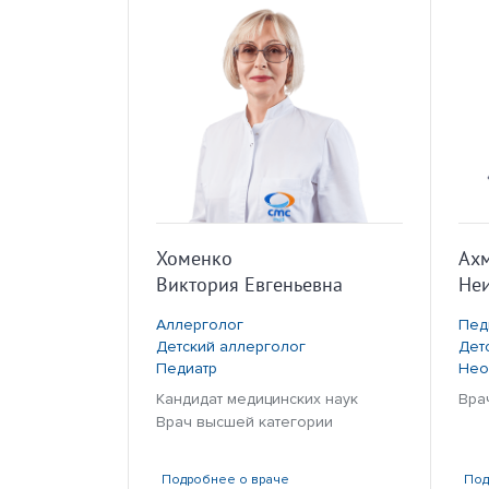
Хоменко
Ахм
Виктория Евгеньевна
Неи
Аллерголог
Пед
Детский аллерголог
Дет
Педиатр
Нео
Кандидат медицинских наук
Вра
Врач высшей категории
Подробнее
о враче
По