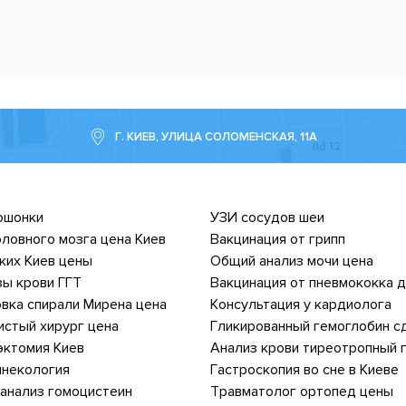
Г. КИЕВ, УЛИЦА СОЛОМЕНСКАЯ, 11А
ошонки
УЗИ сосудов шеи
ловного мозга цена Киев
Вакцинация от грипп
ких Киев цены
Общий анализ мочи цена
ы крови ГГТ
Вакцинация от пневмококка 
вка спирали Мирена цена
Консультация у кардиолога
стый хирург цена
Гликированный гемоглобин с
эктомия Киев
Анализ крови тиреотропный 
инекология
Гастроскопия во сне в Киеве
анализ гомоцистеин
Травматолог ортопед цены