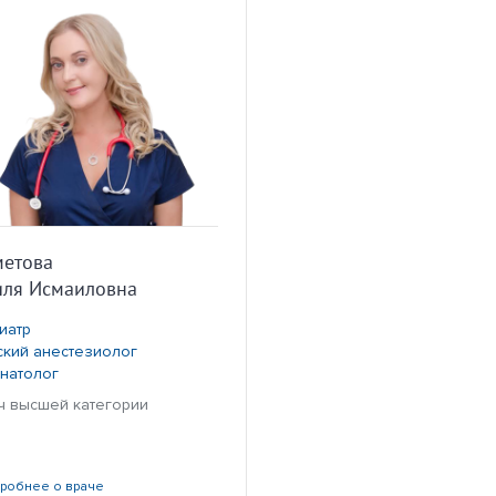
етова
ля Исмаиловна
иатр
ский анестезиолог
натолог
ч высшей категории
дробнее
о враче