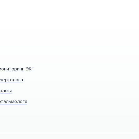
мониторинг ЭКГ
ллерголога
олога
фтальмолога