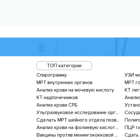
ТОП категории
Спирограмму
УЗИ м
МРТ внутренних органов
МРТ го
Анализ крови на мочевую кислоту
КТ лег
КТ надпочечников
Анализ
Анализ крови СРБ
Устано
Ультразвуковое исследование органов мошонки
Сосуди
Сделать МРТ шейного отдела позвоночника цена
Полип
Анализ крови на фолиевую кислоту цена
ПЦР г
Вакцины против менингококковой инфекции
Сдать 