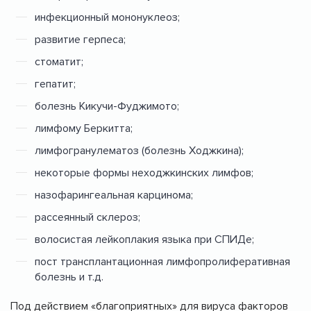
инфекционный мононуклеоз;
развитие герпеса;
стоматит;
гепатит;
болезнь Кикучи-Фуджимото;
лимфому Беркитта;
лимфогранулематоз (болезнь Ходжкина);
некоторые формы неходжкинских лимфов;
назофарингеальная карцинома;
рассеянный склероз;
волосистая лейкоплакия языка при СПИДе;
пост трансплантационная лимфопролиферативная
болезнь и т.д.
Под действием «благоприятных» для вируса факторов