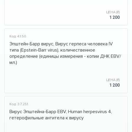
ЦЕНА (₴)
1 200
Код: 4.1.50.
Эпштейн-Барр вирус, Вирус герпеса человека IV
типа (Epstein-Barr virus), количественное
определение (единицы измерения - копии ДНК EBV/
мл.)
ЦЕНА (₴)
1 200
Код: 3.7.251.
Вирус Эпштейна-Барр EBV, Human herpesvirus 4,
гетерофильные антитела к вирусу