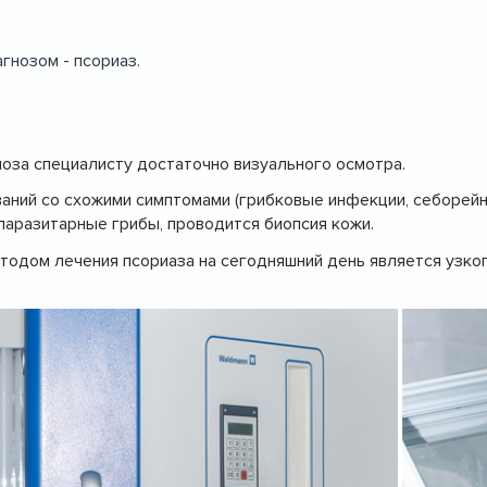
гнозом - псориаз.
ноза специалисту достаточно визуального осмотра.
ний со схожими симптомами (грибковые инфекции, себорейная
 паразитарные грибы, проводится биопсия кожи.
одом лечения псориаза на сегодняшний день является узко