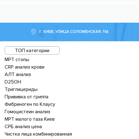
Г. КИЕВ, УЛИЦА СОЛОМЕНСКАЯ, 11А
ТОП категории
МРТ стопы
CRP анализ крови
АЛТ анализ
D25OH
Триглицериды
Прививка от гриппа
Фибриноген по Клаусу
Гомоцистеин анализ
МРТ малого таза Киев
СРБ анализ цена
Чистка лица комбинированная