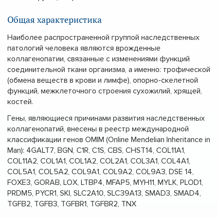
Общая характеристика
Наиболее распространенной группой наследственных
патологий человека являются врожденные
коллагенопатии, связанные с изменениями функций
соединительной ткани организма, а именно: трофической
(обмена веществ в крови и лимфе), опорно-скелетной
функций, межклеточного строения сухожилий, хрящей,
костей.
Гены, являющиеся причинами развития наследственных
коллагенопатий, внесены в реестр международной
классификации генов ОМІМ (Online Mendelian Inheritance in
Man): 4GALT7, BGN, C1R, C1S, CBS, CHST14, COL11A1,
COL11A2, COL1A1, COL1A2, COL2A1, COL3A1, COL4A1,
COL5A1, COL5A2, COL9A1, COL9A2, COL9A3, DSE 14,
FOXE3, GORAB, LOX, LTBP4, MFAP5, MYH11, MYLK, PLOD1,
PRDM5, PYCR1, SKI, SLC2A10, SLC39A13, SMAD3, SMAD4,
TGFB2, TGFB3, TGFBR1, TGFBR2, TNX