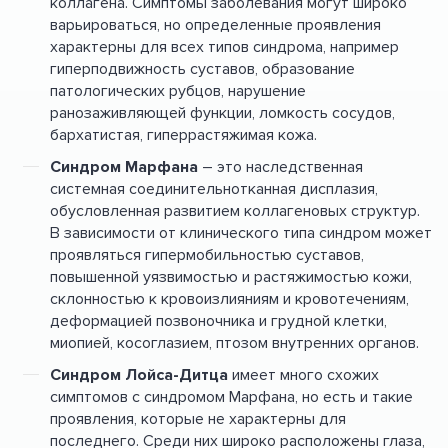
коллагена. Симптомы заболевания могут широко
варьироваться, но определенные проявления
характерны для всех типов синдрома, например
гиперподвижность суставов, образование
патологических рубцов, нарушение
ранозаживляющей функции, ломкость сосудов,
бархатистая, гиперрастяжимая кожа.
Синдром Марфана
– это наследственная
системная соединительнотканная дисплазия,
обусловленная развитием коллагеновых структур.
В зависимости от клинического типа синдром может
проявляться гипермобильностью суставов,
повышенной уязвимостью и растяжимостью кожи,
склонностью к кровоизлияниям и кровотечениям,
деформацией позвоночника и грудной клетки,
миопией, косоглазием, птозом внутренних органов.
Синдром Лойса-Дитца
имеет много схожих
симптомов с синдромом Марфана, но есть и такие
проявления, которые не характерны для
последнего. Среди них широко расположены глаза,