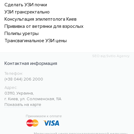
Сделать УЗИ почки
УЗИ трансректально
Консультация эпилептолога Киев
Прививка от ветрянки для взрослых
Полипы уретры
Трансвагинальное УЗИ цены
SEO від Svitlo Agency
Контактная информация
Телефон:
Медицинский центр CMC MED
https://cmcmed.clinic
(+38 044) 206 2000
Адрес:
03110
,
Украина
,
г. Киев
,
ул. Соломенская, 11А
Показать на карте
50.427400
30.476634
Принимаем к оплате
Медицинский центр персонализированной медицины