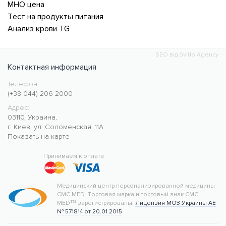
МНО цена
Тест на продукты питания
Анализ крови TG
SEO від Svitlo Agency
Контактная информация
Телефон:
Медицинский центр CMC MED
https://cmcmed.clinic
(+38 044) 206 2000
Адрес:
03110
,
Украина
,
г. Киев
,
ул. Соломенская, 11А
Показать на карте
50.427400
30.476634
Принимаем к оплате
Медицинский центр персонализированной медицины
CMC MED.
Торговая марка и торговый знак CMC
MED™ зарегистрированы.
Лицензия МОЗ Украины АЕ
№ 571814 от 20.01.2015