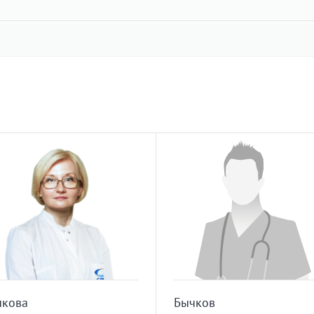
чкова
Бычков