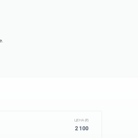
е.
ЦЕНА (₴)
2 100