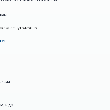
нам.
одкожно/внутрикожно.
ии
екции;
е) и др.