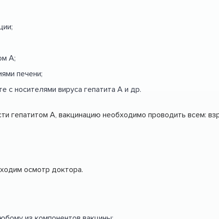
ции;
м А;
иями печени;
е с носителями вируса гепатита А и др.
ти гепатитом А, вакцинацию необходимо проводить всем: вз
ходим осмотр доктора.
любому из компонентов вакцины;