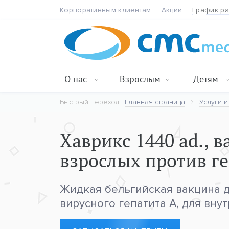
Корпоративным клиентам
Акции
График р
О нас
Взрослым
Детям
Быстрый переход:
Главная страница
Услуги и
Хаврикс 1440 ad., 
взрослых против г
Жидкая бельгийская вакцина 
вирусного гепатита А, для вн