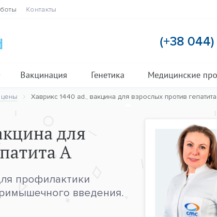
аботы
Контакты
(+38 044
Вакцинация
Генетика
Медицинские пр
 цены
Хаврикс 1440 ad., вакцина для взрослых против гепатита
вакцина для
епатита А
для профилактики
утримышечного введения.