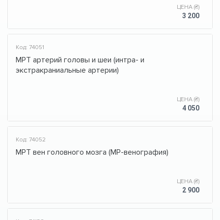
ЦЕНА (₴)
3 200
Код: 74051
МРТ артерий головы и шеи (интра- и
экстракраниальные артерии)
ЦЕНА (₴)
4 050
Код: 74052
МРТ вен головного мозга (МР-венография)
ЦЕНА (₴)
2 900