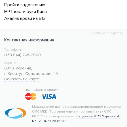
Пройти эндоскопию
МРТ кисти руки Киев
Анализ крови на В12
SEO від Svitlo Agency
Контактная информация
Телефон:
Медицинский центр CMC MED
https://cmcmed.clinic
(+38 044) 206 2000
Адрес:
03110
,
Украина
,
г. Киев
,
ул. Соломенская, 11А
Показать на карте
50.427400
30.476634
Принимаем к оплате
Медицинский центр персонализированной медицины
CMC MED.
Торговая марка и торговый знак CMC
MED™ зарегистрированы.
Лицензия МОЗ Украины АЕ
№ 571814 от 20.01.2015