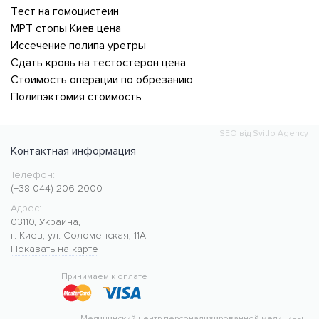
Тест на гомоцистеин
МРТ стопы Киев цена
Иссечение полипа уретры
Сдать кровь на тестостерон цена
Стоимость операции по обрезанию
Полипэктомия стоимость
SEO від Svitlo Agency
Контактная информация
Телефон:
Медицинский центр CMC MED
https://cmcmed.clinic
(+38 044) 206 2000
Адрес:
03110
,
Украина
,
г. Киев
,
ул. Соломенская, 11А
Показать на карте
50.427400
30.476634
Принимаем к оплате
Медицинский центр персонализированной медицины