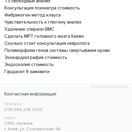
Т3 свободный анализ
Консультация психиатра стоимость
Фибриноген метод клауса
Чувствительность к глютену анализ
Удаление спирали ВМС
Сделать МРТ головного мозга Киеве
Сколько стоит консультация невролога
Полиморфизм генов системы свертывания крови
Эхокардиография стоимость
Эндоскопия стоимость
Гардасил 9 замовити
SEO від Svitlo Agency
Контактная информация
Телефон:
Медицинский центр CMC MED
https://cmcmed.clinic
(+38 044) 206 2000
Адрес:
03110
,
Украина
,
г. Киев
,
ул. Соломенская, 11А