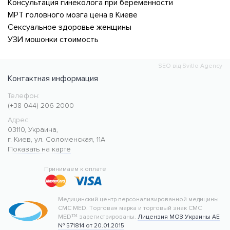
Консультация гинеколога при беременности
МРТ головного мозга цена в Киеве
Сексуальное здоровье женщины
УЗИ мошонки стоимость
SEO від Svitlo Agency
Контактная информация
Телефон:
Медицинский центр CMC MED
https://cmcmed.clinic
(+38 044) 206 2000
Адрес:
03110
,
Украина
,
г. Киев
,
ул. Соломенская, 11А
Показать на карте
50.427400
30.476634
Принимаем к оплате
Медицинский центр персонализированной медицины
CMC MED.
Торговая марка и торговый знак CMC
MED™ зарегистрированы.
Лицензия МОЗ Украины АЕ
№ 571814 от 20.01.2015