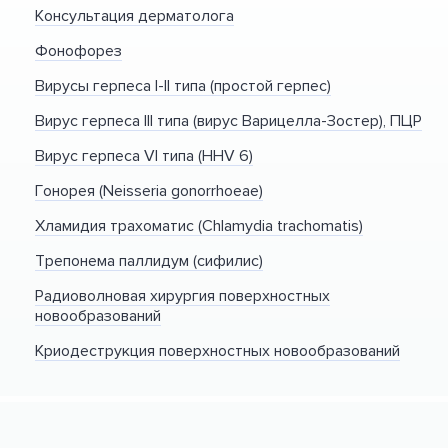
Консультация дерматолога
Фонофорез
Вирусы герпеса I-II типа (простой герпес)
Вирус герпеса III типа (вирус Варицелла-Зостер), ПЦР
Вирус герпеса VI типа (HHV 6)
Гонорея (Neisseria gonorrhoeae)
Хламидия трахоматис (Chlamydia trachomatis)
Трепонема паллидум (сифилис)
Радиоволновая хирургия поверхностных
новообразований
Криодеструкция поверхностных новообразований