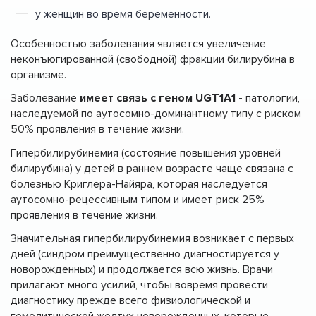
у женщин во время беременности.
Особенностью заболевания является увеличение
неконъюгированной (свободной) фракции билирубина в
организме.
Заболевание
имеет связь с геном UGT1A1
- патологии,
наследуемой по аутосомно-доминантному типу с риском
50% проявления в течение жизни.
Гипербилирубинемия (состояние повышения уровней
билирубина) у детей в раннем возрасте чаще связана с
болезнью Криглера-Найяра, которая наследуется
аутосомно-рецессивным типом и имеет риск 25%
проявления в течение жизни.
Значительная гипербилирубинемия возникает с первых
дней (синдром преимущественно диагностируется у
новорожденных) и продолжается всю жизнь. Врачи
прилагают много усилий, чтобы вовремя провести
диагностику прежде всего физиологической и
гемолитической желтух новорожденных, которые