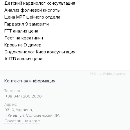
Детский кардиолог консультация
Анализ фолиевой кислоты
Цена МРТ шейного отдела
Гардасил 9 замовити
ГГТ анализ цена
Тест на креатинин
Кровь на D димер
Эндокринолог Киев консультация
АЧТВ анализ цена
SEO від Svitlo Agency
Контактная информация
Телефон:
Медицинский центр CMC MED
https://cmcmed.clinic
(+38 044) 206 2000
Адрес:
03110
,
Украина
,
г. Киев
,
ул. Соломенская, 11А
Показать на карте
50.427400
30.476634