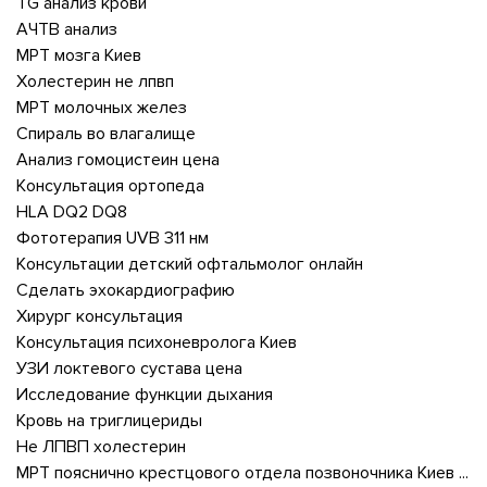
TG анализ крови
АЧТВ анализ
МРТ мозга Киев
Холестерин не лпвп
МРТ молочных желез
Спираль во влагалище
Анализ гомоцистеин цена
Консультация ортопеда
HLA DQ2 DQ8
Фототерапия UVB 311 нм
Консультации детский офтальмолог онлайн
Сделать эхокардиографию
Хирург консультация
Консультация психоневролога Киев
УЗИ локтевого сустава цена
Исследование функции дыхания
Кровь на триглицериды
Не ЛПВП холестерин
МРТ пояснично крестцового отдела позвоночника Киев цена