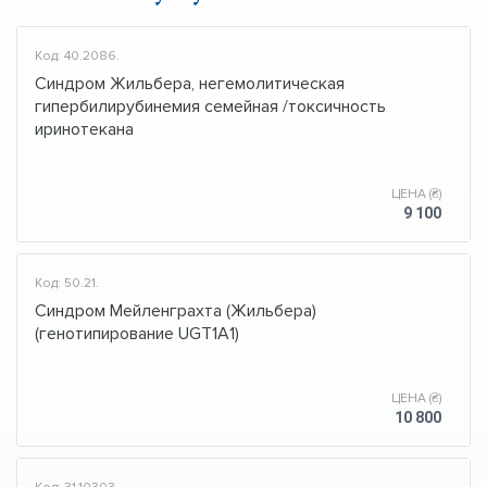
Код: 40.2086.
Синдром Жильбера, негемолитическая
гипербилирубинемия семейная /токсичность
иринотекана
ЦЕНА (₴)
9 100
Код: 50.21.
Синдром Мейленграхта (Жильбера)
(генотипирование UGT1A1)
ЦЕНА (₴)
10 800
Код: 31.10303.