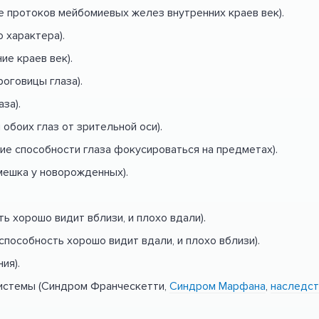
 протоков мейбомиевых желез внутренних краев век).
 характера).
е краев век).
оговицы глаза).
за).
обоих глаз от зрительной оси).
е способности глаза фокусироваться на предметах).
мешка у новорожденных).
ь хорошо видит вблизи, и плохо вдали).
способность хорошо видит вдали, и плохо вблизи).
ия).
истемы (Синдром Франческетти,
Синдром Марфана
,
наследст