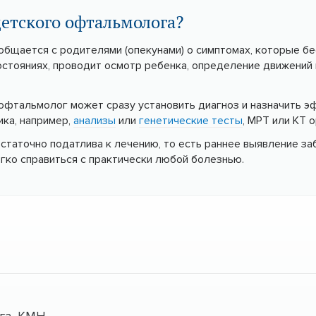
детского офтальмолога?
общается с родителями (опекунами) о симптомах, которые бе
остояниях, проводит осмотр ребенка, определение движений 
 офтальмолог может сразу установить диагноз и назначить э
ика, например,
анализы
или
генетические тесты
, МРТ или КТ о
статочно податлива к лечению, то есть раннее выявление за
гко справиться с практически любой болезнью.