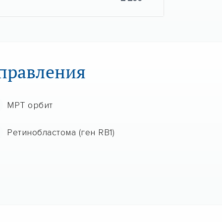
аправления
МРТ орбит
Ретинобластома (ген RB1)