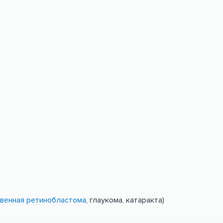
венная ретинобластома
, глаукома, катаракта)