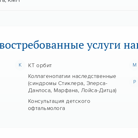
га, КМН
востребованные услуги н
К
КТ орбит
М
Коллагенопатии наследственные
Р
(синдромы Стиклера, Элерса-
Данлоса, Марфана, Лойса-Дитца)
Консультация детского
офтальмолога