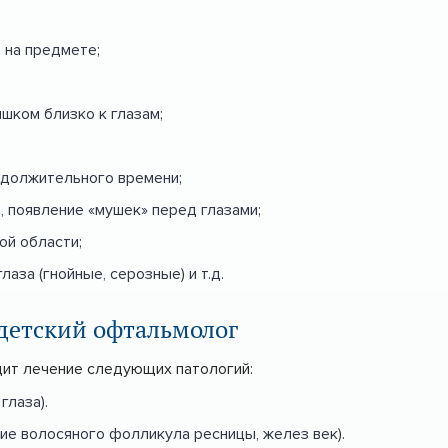
 на предмете;
шком близко к глазам;
одолжительного времени;
, появление «мушек» перед глазами;
ой области;
аза (гнойные, серозные) и т.д.
 детский офтальмолог
ит лечение следующих патологий:
глаза).
ние волосяного фолликула ресницы, желез век).