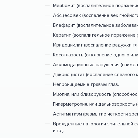
Мейбомит (воспалительное поражение
Абсцесс век (воспаление век гнойного
Блефарит (воспалительное заболевани
Кератит (воспалительное поражение р
Иридоциклит (воспаление радужки гла
Косоглазость (отклонение одного или 
Аккомодационные нарушения (снижени
Дакриоцистит (воспаление слезного 
Непроницаемые травмы глаз.
Миопия, или близорукость (способност
Гиперметропия, или дальнозоркость (
Астигматизм (размытие четкости зрен
Врожденные патологии зрительной с
и т.д.