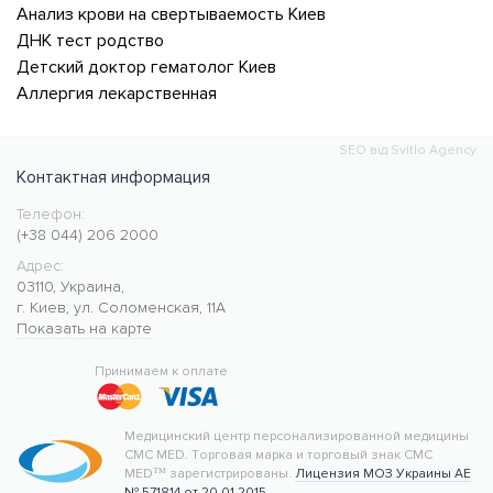
Анализ крови на свертываемость Киев
ДНК тест родство
Детский доктор гематолог Киев
Аллергия лекарственная
SEO від Svitlo Agency
Контактная информация
Телефон:
Медицинский центр CMC MED
https://cmcmed.clinic
(+38 044) 206 2000
Адрес:
03110
,
Украина
,
г. Киев
,
ул. Соломенская, 11А
Показать на карте
50.427400
30.476634
Принимаем к оплате
Медицинский центр персонализированной медицины
CMC MED.
Торговая марка и торговый знак CMC
MED™ зарегистрированы.
Лицензия МОЗ Украины АЕ
№ 571814 от 20.01.2015