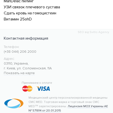
ManDelac пилинг
УЗИ связок плечевого сустава
Сдать кровь на гомоцистеин
Витамин 25ohD
SEO від Svitlo Agency
Контактная информация
Телефон:
Медицинский центр CMC MED
https://cmcmed.clinic
(+38 044) 206 2000
Адрес:
03110
,
Украина
,
г. Киев
,
ул. Соломенская, 11А
Показать на карте
50.427400
30.476634
Принимаем к оплате
Медицинский центр персонализированной медицины
CMC MED.
Торговая марка и торговый знак CMC
MED™ зарегистрированы.
Лицензия МОЗ Украины АЕ
№ 571814 от 20.01.2015