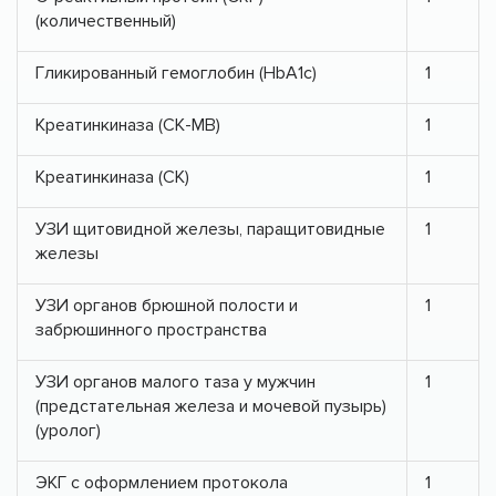
(количественный)
Гликированный гемоглобин (HbA1с)
1
Креатинкиназа (СК-МВ)
1
Креатинкиназа (СК)
1
УЗИ щитовидной железы, паращитовидные
1
железы
УЗИ органов брюшной полости и
1
забрюшинного пространства
УЗИ органов малого таза у мужчин
1
(предстательная железа и мочевой пузырь)
(уролог)
ЭКГ c оформлением протокола
1