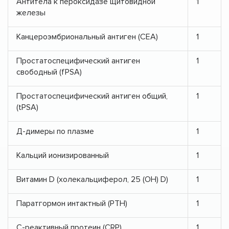
Антитела к пероксидазе щитовидной
1
железы
Канцероэмбриональный антиген (СЕА)
1
Простатоспецифический антиген
1
свободный (fPSA)
Простатоспецифический антиген общий,
1
(tPSA)
Д-димеры по плазме
1
Кальций ионизированный
1
Витамин D (холекальциферол, 25 (OH) D)
1
Паратгормон интактный (PTH)
1
С-реактивный протеин (CRP)
1