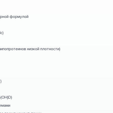
тарной формулой
c)
липопротеинов низкой плотности)
)
5(ОН)D)
темами