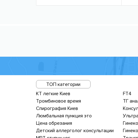
ТОП категории
КТ легкие Киев
FT4
Тромбиновое время
ТГ ана
Спирография Киев
Консул
Люмбальная пункция это
Цена обрезания
Гинеко
Детский аллерголог консультации
Гинеко
МРТ ступни ног
Трансв