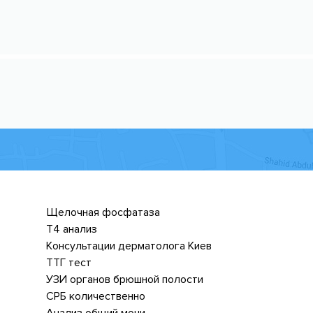
Щелочная фосфатаза
Т4 анализ
Консультации дерматолога Киев
ТТГ тест
УЗИ органов брюшной полости
СРБ количественно
Анализ общий мочи