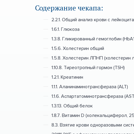
Содержание чекапа:
2.2.1. Общий анализ крови с лейкоци
1.6.1. Глюкоза
1.3.8. Гликированный гемоглобин (HbA1
1.5.6. Холестерин общий
1.5.8. Холестерин ЛПНП (холестерин 
1.10.8. Тиреотропный гормон (TSH)
1.2.1. Креатинин
1.1.1. Аланинаминотрансфераза (ALT)
1.1.6. Аспартатоминотрансфераза (AST
1.3.13. Общий белок
1.8.7. Витамин D (холекальциферол, 2
8.3. Взятие крови одноразовыми сис