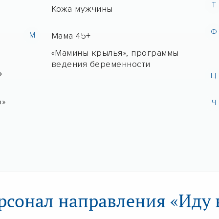
Т
Кожа мужчины
Ф
М
Мама 45+
«Мамины крылья», программы
ведения беременности
»
Ц
о»
Ч
рсонал направления «Иду 