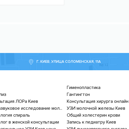
Г. КИЕВ, УЛИЦА СОЛОМЕНСКАЯ, 11А
Гименопластика
лиз
Гантингтон
ьтация ЛОРа Киев
Консультация хирурга онлайн
Ультразвуковое исследование молочных желез цена
УЗИ молочной железы Киев
логия спираль
Общий холестерин крови
лог в женской консультации
Запись к педиатру Киев
агинальное УЗИ Киев цена
УЗИ лучезапястного сустава