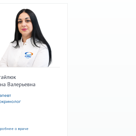
гайлюк
на Валерьевна
апевт
окринолог
дробнее
о враче