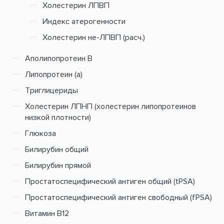
Холестерин ЛПВП
Индекс атерогенности
Холестерин не-ЛПВП (расч.)
Аполипопротеин В
Липопротеин (а)
Триглицериды
Холестерин ЛПНП (холестерин липопротеинов
низкой плотности)
Глюкоза
Билирубин общий
Билирубин прямой
Простатоспецифический антиген общий (tPSA)
Простатоспецифический антиген свободный (fPSA)
Витамин В12