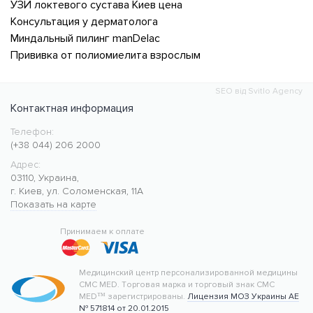
УЗИ локтевого сустава Киев цена
Консультация у дерматолога
Миндальный пилинг manDelac
Прививка от полиомиелита взрослым
SEO від Svitlo Agency
Контактная информация
Телефон:
Медицинский центр CMC MED
https://cmcmed.clinic
(+38 044) 206 2000
Адрес:
03110
,
Украина
,
г. Киев
,
ул. Соломенская, 11А
Показать на карте
50.427400
30.476634
Принимаем к оплате
Медицинский центр персонализированной медицины
CMC MED.
Торговая марка и торговый знак CMC
MED™ зарегистрированы.
Лицензия МОЗ Украины АЕ
№ 571814 от 20.01.2015