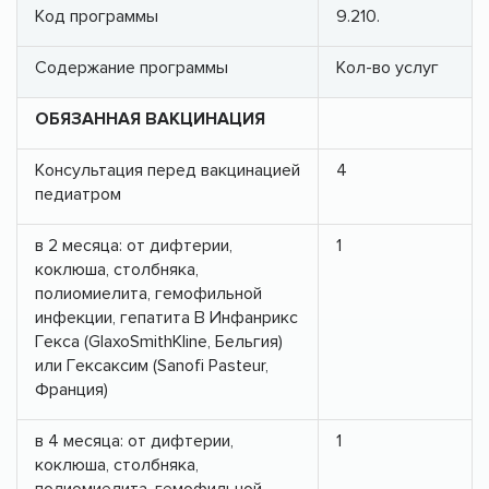
Код программы
9.210.
Содержание программы
Кол-во услуг
ОБЯЗАННАЯ ВАКЦИНАЦИЯ
Консультация перед вакцинацией
4
педиатром
в 2 месяца: от дифтерии,
1
коклюша, столбняка,
полиомиелита, гемофильной
инфекции, гепатита В Инфанрикс
Гекса (GlaxoSmithKline, Бельгия)
или Гексаксим (Sanofi Pasteur,
Франция)
в 4 месяца: от дифтерии,
1
коклюша, столбняка,
полиомиелита, гемофильной