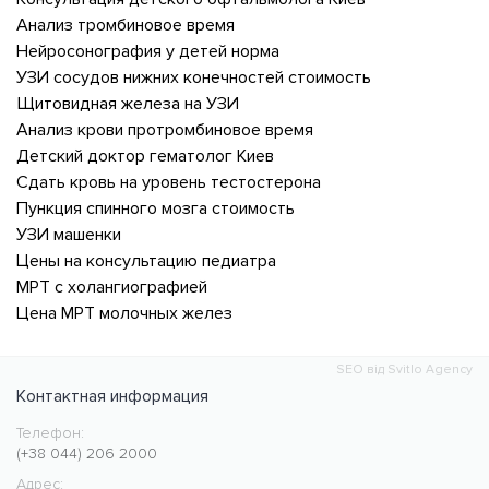
Анализ тромбиновое время
Нейросонография у детей норма
УЗИ сосудов нижних конечностей стоимость
Щитовидная железа на УЗИ
Анализ крови протромбиновое время
Детский доктор гематолог Киев
Сдать кровь на уровень тестостерона
Пункция спинного мозга стоимость
УЗИ машенки
Цены на консультацию педиатра
МРТ с холангиографией
Цена МРТ молочных желез
SEO від Svitlo Agency
Контактная информация
Телефон:
Медицинский центр CMC MED
https://cmcmed.clinic
(+38 044) 206 2000
Адрес: