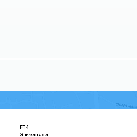
FT4
Эпилептолог