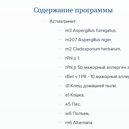
Содержание программы
Астма/ринит:
m3 Aspergillus fumigatus.
m207 Aspergillus niger.
m2 Cladosporium herbarum.
rPhl p 1.
rPhl p 5b мажорный аллерген 
rBet v 1 PR - 10 мажорный ал
d1 Клещ домашней пыли.
e1 Кошка.
e5 Пес.
w6 Полынь.
m6 Alternaria.