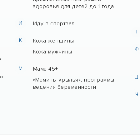
е
здоровья для детей до 1 года
И
Иду в спортзал
Т
К
Кожа женщины
Ф
Кожа мужчины
»
М
Мама 45+
о»
Ц
«Мамины крылья», программы
ведения беременности
Ч