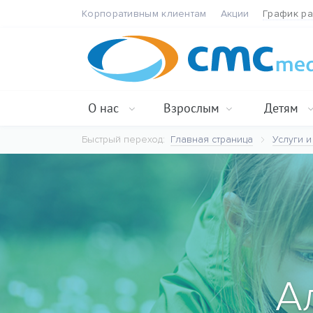
Корпоративным клиентам
Акции
График р
О нас
Взрослым
Детям
Быстрый переход:
Главная страница
Услуги и
А