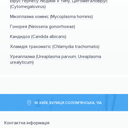
Вірус герпесу людини V типу, Цитомегаловірус
(Cytomegalovirus)
Мікоплазма хомініс (Mycoplasma hominis)
Гонорея (Neisseria gonorrhoeae)
Кандидоз (Candida albicans)
Хламідія трахоматіс (Chlamydia trachomatis)
Уреаплазма (Ureaplasma parvum, Ureaplasma
urealyticum)
М. КИЇВ, ВУЛИЦЯ СОЛОМ'ЯНСЬКА, 11А
Контактна інформація