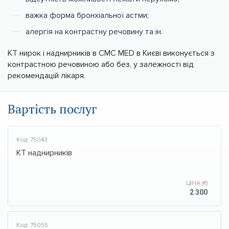
важка форма бронхіальної астми;
алергія на контрастну речовину та ін.
КТ нирок і наднирників в CMC MED в Києві виконується з
контрастною речовиною або без, у залежності від
рекомендацій лікаря.
Вартість послуг
Код: 75043
КТ наднирників
ЦІНА (₴)
2 300
Код: 75055