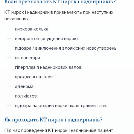
Коли призначають КТ нирок і наднирників?
КТ нирок і наднирників призначають при наступних
показаннях:
ниркова колька;
нефроптоз (опущення нирок);
підозра / виключення злоякісних новоутворень;
пієлонефрит;
гіперплазія надниркових залоз;
вроджені патології;
аденома;
полікістоз;
підозра на розрив нирки після травми та ін.
Як проходить КТ нирок і наднирників?
Під час проведення КТ нирок і наднирників пацієнт