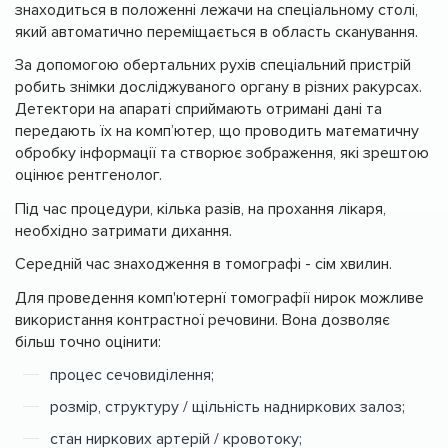
знаходиться в положенні лежачи на спеціальному столі,
який автоматично переміщається в область сканування.
За допомогою обертальних рухів спеціальний пристрій
робить знімки досліджуваного органу в різних ракурсах.
Детектори на апараті сприймають отримані дані та
передають їх на комп’ютер, що проводить математичну
обробку інформації та створює зображення, які зрештою
оцінює рентгенолог.
Під час процедури, кілька разів, на прохання лікаря,
необхідно затримати дихання.
Середній час знаходження в томографі - сім хвилин.
Для проведення комп'ютернї томографії нирок можливе
використання контрастної речовини. Вона дозволяє
більш точно оцінити:
процес сечовиділення;
розмір, структуру / щільність надниркових залоз;
стан ниркових артерій / кровотоку;