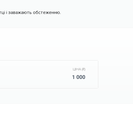
тці і заважають обстеженню.
ЦІНА (₴)
1 000