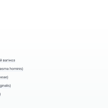
й вагіноз
asma hominis)
oeae)
inalis)
)