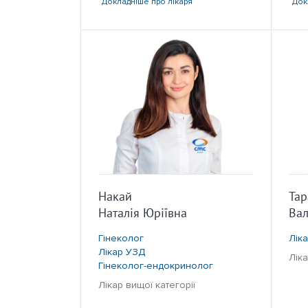
Докладніше
про лікаря
Док
Накай
Та
Наталія Юріївна
Вал
Гінеколог
Лік
Лікар УЗД
Ліка
Гінеколог-ендокринолог
Лікар вищої категорії