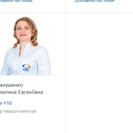
ладніше
про лікаря
Докладніше
про лікаря
ранушенко
ентина Євгеніївна
ар УЗД
р першої категорії