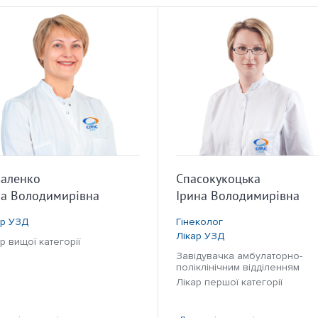
аленко
Спасокукоцька
а Володимирівна
Ірина Володимирівна
ар УЗД
Гінеколог
Лікар УЗД
р вищої категорії
Завідувачка амбулаторно-
поліклінічним відділенням
Лікар першої категорії