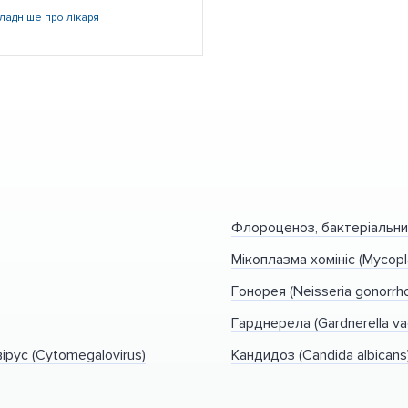
ладніше
про лікаря
Флороценоз, бактеріальни
Мікоплазма хомініс (Mycopl
Гонорея (Neisseria gonorrh
Гарднерела (Gardnerella vag
ірус (Cytomegalovirus)
Кандидоз (Candida albicans