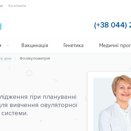
ти
Контакти
(+38 044)
м
Вакцинація
Генетика
Медичні про
а ціни
Фолікулометрія
слідження при плануванні
 для вивчення овуляторної
 системи.