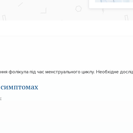
я фолікула під час менструального циклу. Необхідне дослідж
 симптомах
: