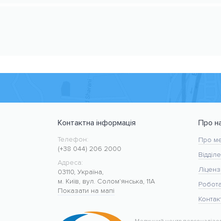
Контактна інформація
Про н
Телефон:
Медичний центр CMC MED
https://cmcmed.clinic
Про ме
(+38 044) 206 2000
Відділе
Адреса:
Ліцензі
03110
,
Україна
,
м. Київ
,
вул. Солом'янська, 11А
Робот
Показати на мапі
Контак
50.427400
30.476634