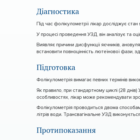
Діагностика
Під час фолікулометрії лікар досліджує стан 
У процесі проведення УЗД, він аналізує та оці
Виявляє причини дисфункції яєчників, ановул
встановити повноцінність лютеїнової фази, зд
Підготовка
Фолікулометрія вимагає певних термінів викон
Як правило, при стандартному циклі (28 днів)
особливостях, лікар може рекомендувати зроби
Фолікулометрія проводиться двома способами
літрів води. Трансвагінальне УЗД виконуєтьс
Протипоказання