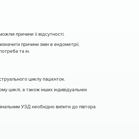
ожлиі причини її відсутності.
значити причини змін в ендометрії,
отреба та ін.
нструального циклу пацієнток.
му циклі, а також інших індивідуальних
інальним УЗД необхідно випити до півтора