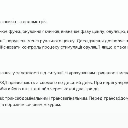
яєчників та ендометрія.
нює функціонування яєчників, визначає фазу циклу, овуляцію, м
яції, порушень менструального циклу. Дослідження дозволяє ви
ійснювати контроль процесу стимуляції овуляції, якщо є така п
ання, у залежності від ситуації, з урахуванням тривалості ме
 УЗД призначають з сьомого по десятий день. При нерегулярно
ти його в інші дні, або через кожні два-три дні.
: трансабдомінальним і трансвагінальним. Перед трансабдом
я з порожнім сечовим міхуром.