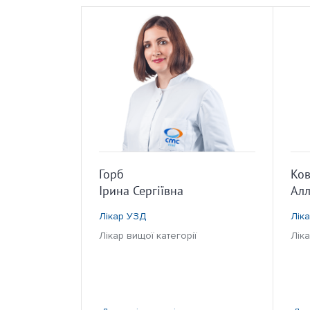
Горб
Ков
Ірина Сергіївна
Алл
Лікар УЗД
Лік
Лікар вищої категорії
Ліка