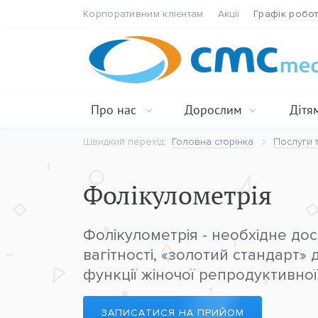
Корпоративним клієнтам
Акції
Графік робо
Про нас
Дорослим
Дітя
Швидкий перехід:
Головна сторінка
Послуги т
Фолікулометрія
Фолікулометрія - необхідне до
вагітності, «золотий стандарт»
функції жіночої репродуктивної
ЗАПИСАТИСЯ НА ПРИЙОМ