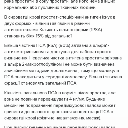
рака простати, в соку простати, але його нема в інших
нормальних або пухлинних тканинах людини.
В сироватці крові простат-спеціфічний антиген існує в
двух формах - вільній і зв’язаній з різними
антипротеазами. Кількість вільної форми (fPSA)
становить біля 15% від загальної.
Більша частина ПСА (PSA) (90%) зв’язана з альфа1-
антихімотрипсином та доступна для лабораторного
визначення. Невелика частка антигена простати зв’язана
з альфа 2-макроглобуліном і не може бути визначена
звичайними методами дослідження , тому що молекула
ПСА знаходиться у середині комплексу. Вільна і зв’язана
фракції становлять загальний ПСА.
Кількість загального ПСА в нормі з віком зростає, але
вона не повинна перевищувати 4 нг/мл. Будь-яке
механічне подразнення передміхурової залози может
привести до значного зростання концентрації ПСА в
сироватці крові (фізичне навантаження, масаж).
При діагностуванні карциноми передміхурової залози,