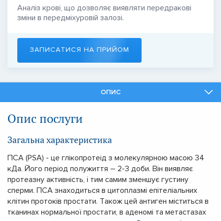
Аналіз крові, що дозволяє виявляти передракові
зміни в передміхуровій залозі.
ЗАПИСАТИСЯ НА ПРИЙОМ
ОПИС
ФАХІВЦІ
Опис послуги
ПОДІБНІ ПОСЛУГИ
Загальна характеристика
ПСА (PSA) - це глікопротеід з молекулярною масою 34
кДа. Його період полужиття – 2-3 доби. Він виявляє
протеазну активність, і тим самим зменшує густину
сперми. ПСА знаходиться в цитоплазмі епітеліальних
клітин протоків простати. Також цей антиген міститься в
тканинах нормальної простати, в аденомі та метастазах