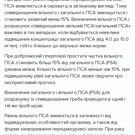
ПСА виявляється в сироватці в зв’язаному вигляді. Тому
співвідношення вільного і загального ПСА зменшується і
становить зазвичай менш 15%. Визначення вільного ПСА і
розрахунок співвідношення «вільний ПСА/загальний ПСА»
важливо в тих випадках, коли відбувається невелике
підвищення концентрації загального ПСА (від 4,0 до 10,0
нг/мл), тобто близьке до верхньої межи норми.
При доброякісній гіперплазії простати частка вільного
ПСА становить більш 15% від загального ПСА (PSA)
(умовна межа). Кількість вільного ПСА менше ніж 15%, при
підвищеному рівні загального ПСА, може свідчити про
несприятливий прогноз.
Визначення загального і вільного ПСА (PSA) для
розрахунку їх співвідношення треба проводити в одній і
тій же пробі крові.
Рівень вільного ПСА змінюється в залежності від
індивідуальних особливостей організму, а також від
форми захворювання передміхурової залози. При раку