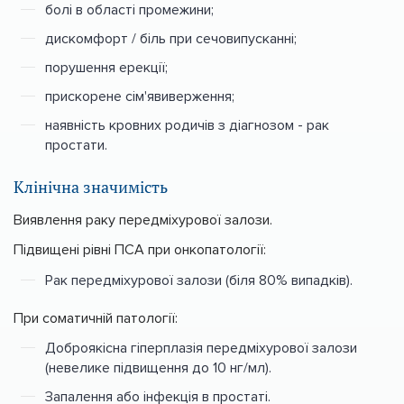
болі в області промежини;
дискомфорт / біль при сечовипусканні;
порушення ерекції;
прискорене сім'явиверження;
наявність кровних родичів з діагнозом - рак
простати.
Клінічна значимість
Виявлення раку передміхурової залози.
Підвищені рівні ПСА при онкопатології:
Рак передміхурової залози (біля 80% випадків).
При соматичній патології:
Доброякісна гіперплазія передміхурової залози
(невелике підвищення до 10 нг/мл).
Запалення або інфекція в простаті.