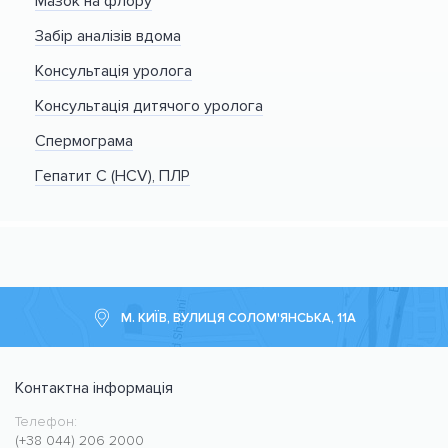
Мазок на флору
Забір аналізів вдома
Консультація уролога
Консультація дитячого уролога
Спермограма
Гепатит С (HCV), ПЛР
М. КИЇВ, ВУЛИЦЯ СОЛОМ'ЯНСЬКА, 11А
Контактна інформація
Телефон:
Медичний центр CMC MED
https://cmcmed.clinic
(+38 044) 206 2000