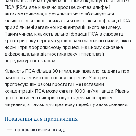
залози в клітинах пухлини не тільки підвищується синтез
ПСА (PSA), але й значно зростає синтез альфа-1
антихімотрипсина, в результаті чого збільшується
кількість зв’язаної і знижується вміст вільної фракції ПСА
при збільшені загальної концентрації цього антигену.
Таким чином, кількість вільної фракції ПСА в сироватці
крові при раку передміхурової залози значно нижче, ніж в
нормі і при доброякісному процесі. На цьому основана
діференціальна діагностика раку і гіперплазії
передміхурової залози.
Кількість ПСА більша 30 нг/мл, как правило, свідчить про
наявність злоякісного новоутворення. У хворих з
прогресуючим раком простати і метастазами
концентрація ПСА може сягати 1000 нг/мл і вище. Рівень
цього антигена використовують для моніторингу
лікування, а також для прогнозу перебігу захворювання.
Показання для призначення
профілактичний огляд;