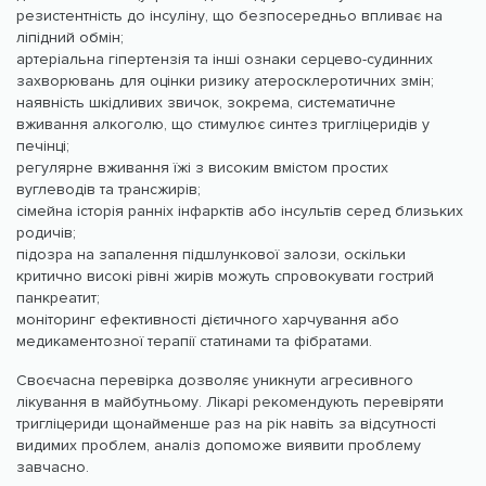
резистентність до інсуліну, що безпосередньо впливає на
ліпідний обмін;
артеріальна гіпертензія та інші ознаки серцево-судинних
захворювань для оцінки ризику атеросклеротичних змін;
наявність шкідливих звичок, зокрема, систематичне
вживання алкоголю, що стимулює синтез тригліцеридів у
печінці;
регулярне вживання їжі з високим вмістом простих
вуглеводів та трансжирів;
сімейна історія ранніх інфарктів або інсультів серед близьких
родичів;
підозра на запалення підшлункової залози, оскільки
критично високі рівні жирів можуть спровокувати гострий
панкреатит;
моніторинг ефективності дієтичного харчування або
медикаментозної терапії статинами та фібратами.
Своєчасна перевірка дозволяє уникнути агресивного
лікування в майбутньому. Лікарі рекомендують перевіряти
тригліцериди щонайменше раз на рік навіть за відсутності
видимих проблем, аналіз допоможе виявити проблему
завчасно.