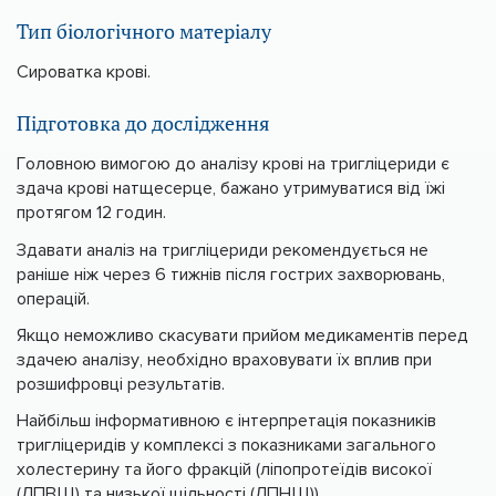
Тип біологічного матеріалу
Сироватка крові.
Підготовка до дослідження
Головною вимогою до аналізу крові на тригліцериди є
здача крові натщесерце, бажано утримуватися від їжі
протягом 12 годин.
Здавати аналіз на тригліцериди рекомендується не
раніше ніж через 6 тижнів після гострих захворювань,
операцій.
Якщо неможливо скасувати прийом медикаментів перед
здачею аналізу, необхідно враховувати їх вплив при
розшифровці результатів.
Найбільш інформативною є інтерпретація показників
тригліцеридів у комплексі з показниками загального
холестерину та його фракцій (ліпопротеїдів високої
(ЛПВЩ) та низької щільності (ЛПНЩ)).