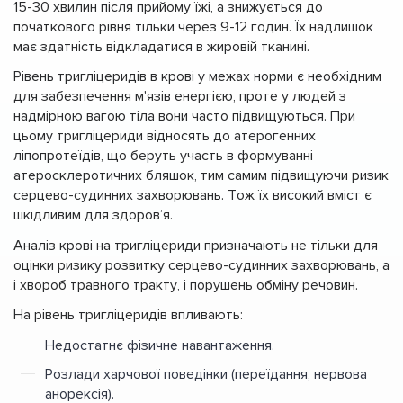
15-30 хвилин після прийому їжі, а знижується до
початкового рівня тільки через 9-12 годин. Їх надлишок
має здатність відкладатися в жировій тканині.
Рівень тригліцеридів в крові у межах норми є необхідним
для забезпечення м'язів енергією, проте у людей з
надмірною вагою тіла вони часто підвищуються. При
цьому тригліцериди відносять до атерогенних
ліпопротеїдів, що беруть участь в формуванні
атеросклеротичних бляшок, тим самим підвищуючи ризик
серцево-судинних захворювань. Тож їх високий вміст є
шкідливим для здоров’я.
Аналіз крові на тригліцериди призначають не тільки для
оцінки ризику розвитку серцево-судинних захворювань, а
і хвороб травного тракту, і порушень обміну речовин.
На рівень тригліцеридів впливають:
Недостатнє фізичне навантаження.
Розлади харчової поведінки (переїдання, нервова
анорексія).