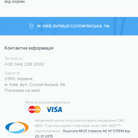
від норми.
М. КИЇВ, ВУЛИЦЯ СОЛОМ'ЯНСЬКА, 11А
Контактна інформація
Телефон:
Медичний центр CMC MED
https://cmcmed.clinic
(+38 044) 206 2000
Адреса:
03110
,
Україна
,
м. Київ
,
вул. Солом'янська, 11А
Показати на мапі
50.427400
30.476634
Можна розраховуватися
Медичний центр персоналізованої медицини CMC
MED.
Торгова марка і торговий знак CMC MED™
зареєстровані.
Ліцензія МОЗ України АЕ № 571814 від
20.01.2015