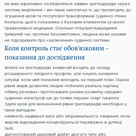
не вміє ефективно позбавлятися зайвих тригліцеридів через
систему виділення – він лише накопичує їх, що призводить до
згущення крові та поступової трансформації судинної стінки.
Контроль цього показника є базовим елементом сучасної
превентивної медицини. Оскільки гіпертригліцеридемія
тривалий час протікає безсимптомно, людина може роками
не підозрювати про «засмічення» судинної системи.
Коли контроль стає обов’язковим –
показання до дослідження
Аналіз на тригліцериди зазвичай входить до складу
розширеного ліпідного профілю, але існують конкретні
ситуації, коли цей показник виходить на перший план. Оцінка
рівня жирів дозволяє лікарю побачити реальну картину
обміну речовин і прогнозувати ризики розвитку серцево-
судинних катастроф ще до появи перших скарг пацієнта.
Здати кров для визначення рівня тригліцеридів необхідно у
таких випадках:
наявність надмірної ваги або абдомінального ожиріння, коли
жирові відкладення концентруються переважно в ділянці
талії;
діагностований цукровий діабет другого типу або