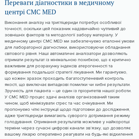
Переваги діагностики в медичному
центрі CMC MED
Виконання аналізу на тригліцериди потребує особливої
точності, оскільки цей показник надзвичайно чутливий до
зовнішніх факторів та методології забору матеріалу. У
медичному центрі CMC MED ми забезпечуємо еталонні умови
для лабораторної діагностики, використовуючи обладнання
світового рівня. Наші автоматичні аналізатори дозволяють
отримати результат із мінімальною похибкою, що є критично
важливим для розрахунку індексів атерогенності та
формування подальшої стратегії лікування. Ми гарантуємо,
що кожен зразок проходить багатоступеневий контроль
якості, що виключає випадкові помилки чи хибні результати.
Зручність для пацієнта – це один із пріоритетів нашої роботи.
У CMC MED процес здачі аналізів організований таким
чином, щоб мінімізувати стрес та час очікування. Ми
пропонуємо чіткі інструкції щодо підготовки до дослідження,
адже тригліцериди вимагають суворого дотримання режиму
голодування. Отримання результатів можливе у найкоротші
терміни через сучасні цифрові канали зв’язку, що дозволяє
вашому лікарю оперативно реагувати на будь-які відхилення