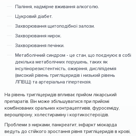
Паління, надмірне вживання алкоголю.
Цукровий діабет.
Захворювання щитоподібної залози.
Захворювання нирок.
Захворювання печінки.
Метаболічний синдром - це стан, що поєднуює в собі
декілька метаболічних порушень, таких як
інсулінорезистентність, ожиріння, дисліпідемія
(високий рівень тригліцеридів і низький рівень
ЛПВЩ) та артеріальна гіпертензія.
На рівень тригліцеридів впливає прийом лікарський
препаратів. Він може збільшуватися при прийомі
комбінованих оральних контрацептивів, фуросеміду,
верошпірону, холестираміну і кортикостероїдів.
Проблеми з нирками, панкреатит, інфаркт міокарда
ведуть до стійкого зростання рівня тригліцеридів в крові,