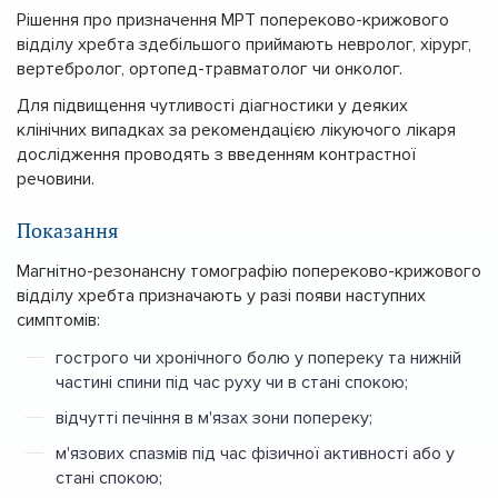
Рішення про призначення МРТ попереково-крижового
відділу хребта здебільшого приймають невролог, хірург,
вертебролог, ортопед-травматолог чи онколог.
Для підвищення чутливості діагностики у деяких
клінічних випадках за рекомендацією лікуючого лікаря
дослідження проводять з введенням контрастної
речовини.
Показання
Магнітно-резонансну томографію попереково-крижового
відділу хребта призначають у разі появи наступних
симптомів:
гострого чи хронічного болю у попереку та нижній
частині спини під час руху чи в стані спокою;
відчутті печіння в м'язах зони попереку;
м'язових спазмів під час фізичної активності або у
стані спокою;