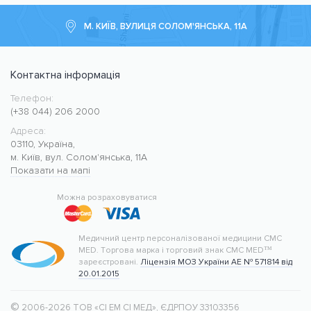
М. КИЇВ, ВУЛИЦЯ СОЛОМ'ЯНСЬКА, 11А
Контактна інформація
Телефон:
Медичний центр CMC MED
https://cmcmed.clinic
(+38 044) 206 2000
Адреса:
03110
,
Україна
,
м. Київ
,
вул. Солом'янська, 11А
Показати на мапі
50.427400
30.476634
Можна розраховуватися
Медичний центр персоналізованої медицини CMC
MED.
Торгова марка і торговий знак CMC MED™
зареєстровані.
Ліцензія МОЗ України АЕ № 571814 від
20.01.2015
©
 2006-2026 ТОВ «СІ ЕМ СІ МЕД»
, ЄДРПОУ 33103356