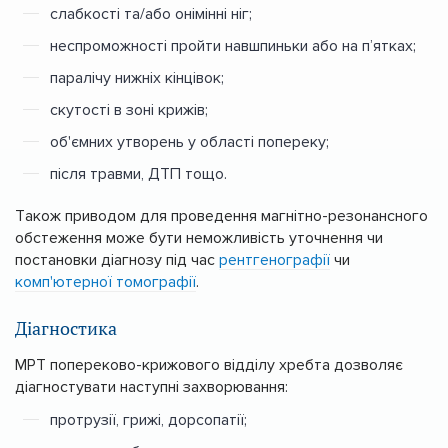
слабкості та/або онімінні ніг;
неспроможності пройти навшпиньки або на п’ятках;
паралічу нижніх кінцівок;
скутості в зоні крижів;
об'ємних утворень у області попереку;
після травми, ДТП тощо.
Також приводом для проведення магнітно-резонансного
обстеження може бути неможливість уточнення чи
постановки діагнозу під час
рентгенографії
чи
комп'ютерної томографії
.
Діагностика
МРТ попереково-крижового відділу хребта дозволяє
діагностувати наступні захворювання:
протрузії, грижі, дорсопатії;