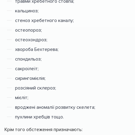
травми хребетного стовпа;
кальциноз;
стеноз хребетного каналу;
остеопороз;
остеохондроз;
хвороба Бехтерева;
спондильоз;
сакроілеїт;
сирингомієлія;
розсіяний склероз;
мієліт;
вроджені аномалії розвитку скелета;
пухлини хребців тощо.
Крім того обстеження призначають: